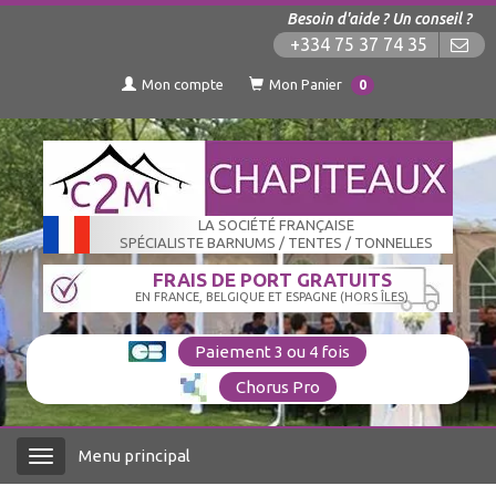
Besoin d'aide ? Un conseil ?
+334 75 37 74 35
Mon compte
Mon Panier
0
LA SOCIÉTÉ FRANÇAISE
SPÉCIALISTE BARNUMS / TENTES / TONNELLES
FRAIS DE PORT GRATUITS
EN FRANCE, BELGIQUE ET ESPAGNE (HORS ÎLES)
Paiement 3 ou 4 fois
Chorus Pro
Menu principal
Menu