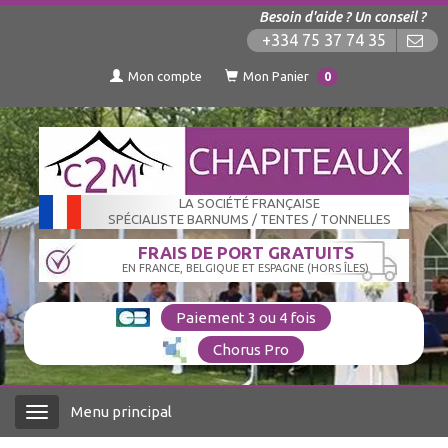
Besoin d'aide ? Un conseil ?
+334 75 37 74 35
Mon compte
Mon Panier
0
LA SOCIÉTÉ FRANÇAISE
SPÉCIALISTE BARNUMS / TENTES / TONNELLES
FRAIS DE PORT GRATUITS
EN FRANCE, BELGIQUE ET ESPAGNE (HORS ÎLES)
Paiement 3 ou 4 fois
Chorus Pro
Menu principal
Menu