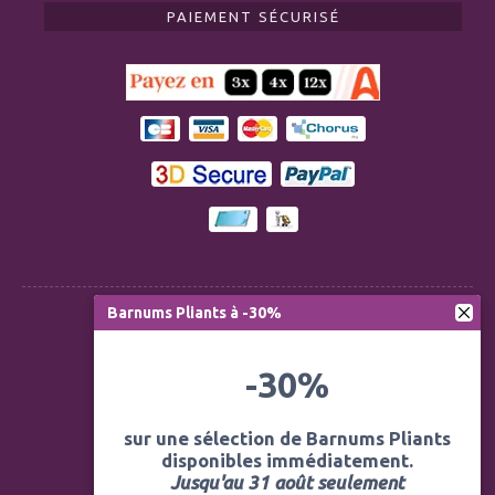
PAIEMENT SÉCURISÉ
Barnums Pliants à -30%
Règlementation ERP CTS
-30%
Modération des avis
Mentions légales
sur une sélection de Barnums Pliants
disponibles immédiatement.
Politique de confidentialité
Jusqu'au 31 août seulement