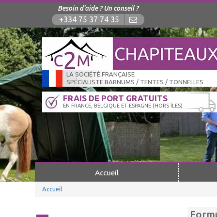
Besoin d'aide ? Un conseil ?
+334 75 37 74 35
LA SOCIÉTÉ FRANÇAISE
SPÉCIALISTE BARNUMS / TENTES / TONNELLES
FRAIS DE PORT GRATUITS
EN FRANCE, BELGIQUE ET ESPAGNE (HORS ÎLES)
Accueil
Accueil
Formu