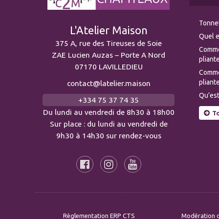
Tonnel
L'Atelier Maison
Quel e
375 A, rue des Tireuses de Soie
Comme
ZAE Lucien Auzas – Porte A Nord
pliante
07170 LAVILLEDIEU
Commen
pliante
contact@latelier.maison
Qu’est
+334 75 37 74 35
Du lundi au vendredi de 8h30 à 18h00
To
Sur place : du lundi au vendredi de
9h30 à 14h30 sur rendez-vous
Règlementation ERP CTS
Modération d