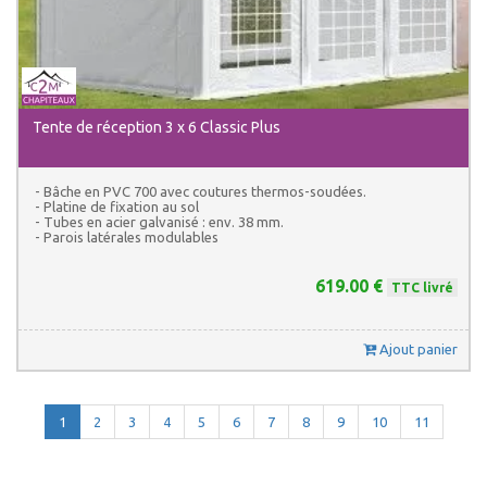
Tente de réception 3 x 6 Classic Plus
- Bâche en PVC 700 avec coutures thermos-soudées.
- Platine de fixation au sol
- Tubes en acier galvanisé : env. 38 mm.
- Parois latérales modulables
619.00 €
TTC livré
Ajout panier
1
2
3
4
5
6
7
8
9
10
11