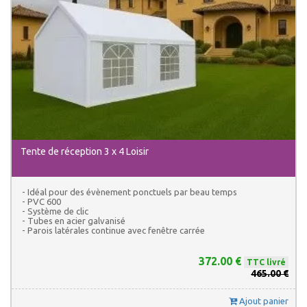
Tente de réception 3 x 4 Loisir
- Idéal pour des évènement ponctuels par beau temps
- PVC 600
- Système de clic
- Tubes en acier galvanisé
- Parois latérales continue avec fenêtre carrée
372.00 €
TTC livré
465.00 €
Ajout panier