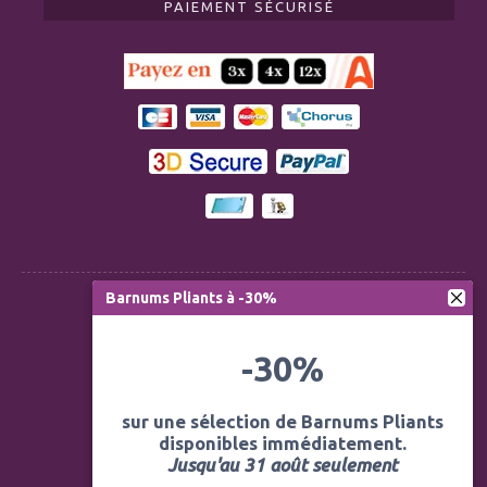
PAIEMENT SÉCURISÉ
Barnums Pliants à -30%
Règlementation ERP CTS
-30%
Modération des avis
Mentions légales
sur une sélection de Barnums Pliants
disponibles immédiatement.
Politique de confidentialité
Jusqu'au 31 août seulement
Conditions générales de vente