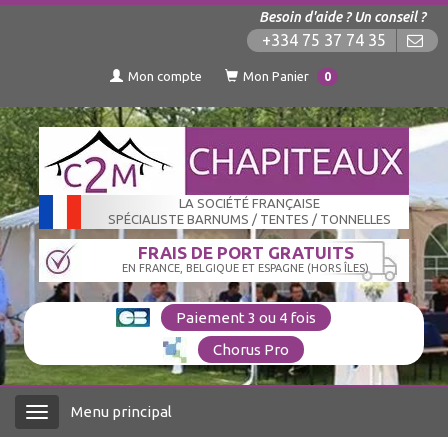
Besoin d'aide ? Un conseil ?
+334 75 37 74 35
Mon compte
Mon Panier
0
LA SOCIÉTÉ FRANÇAISE
SPÉCIALISTE BARNUMS / TENTES / TONNELLES
FRAIS DE PORT GRATUITS
EN FRANCE, BELGIQUE ET ESPAGNE (HORS ÎLES)
Paiement 3 ou 4 fois
Chorus Pro
Menu principal
Menu