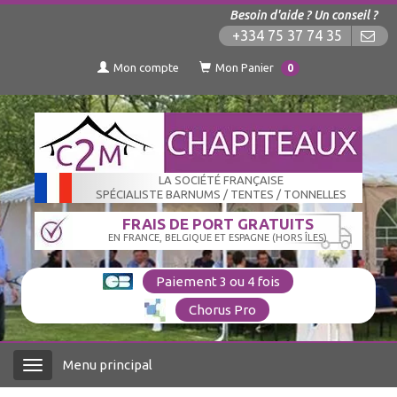
Besoin d'aide ? Un conseil ?
+334 75 37 74 35
Mon compte
Mon Panier
0
LA SOCIÉTÉ FRANÇAISE
SPÉCIALISTE BARNUMS / TENTES / TONNELLES
FRAIS DE PORT GRATUITS
EN FRANCE, BELGIQUE ET ESPAGNE (HORS ÎLES)
Paiement 3 ou 4 fois
Chorus Pro
Menu principal
Menu