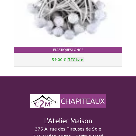
ELASTIQUES LONGS
59.00 €
TTC livré
L'Atelier Maison
375 A, rue des Tireuses de Soie
ZAE Lucien Auzas – Porte A Nord