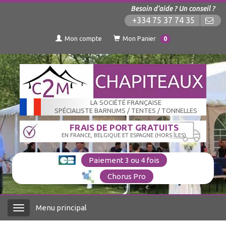
Besoin d'aide ? Un conseil ?
+334 75 37 74 35
Mon compte
Mon Panier
0
LA SOCIÉTÉ FRANÇAISE
SPÉCIALISTE BARNUMS / TENTES / TONNELLES
FRAIS DE PORT GRATUITS
EN FRANCE, BELGIQUE ET ESPAGNE (HORS ÎLES)
Paiement 3 ou 4 fois
Chorus Pro
Menu principal
Menu