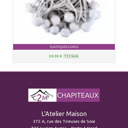
ELASTIQUES LONGS
59.00 €
TTC livré
L'Atelier Maison
375 A, rue des Tireuses de Soie
ZAE Lucien Auzas – Porte A Nord