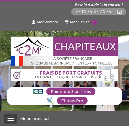
Besoin d'aide ? Un conseil ?
+334 75 37 74 35
Mon compte
Mon Panier
0
LA SOCIÉTÉ FRANÇAISE
SPÉCIALISTE BARNUMS / TENTES / TONNELLES
FRAIS DE PORT GRATUITS
EN FRANCE, BELGIQUE ET ESPAGNE (HORS ÎLES)
Paiement 3 ou 4 fois
Chorus Pro
Menu principal
Menu