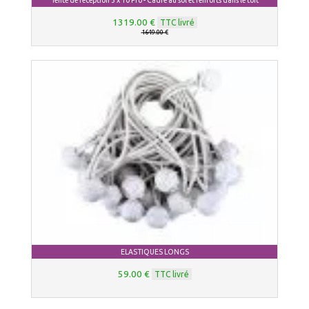
Tente de réception 5 x 10 Pro - Cadre au sol et renforts dans le toit
1319.00 €
TTC livré
1649.00 €
ELASTIQUES LONGS
59.00 €
TTC livré