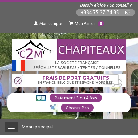
Besoin d'aide ? Un conseil ?
+334 75 37 74 35
Mon compte
Mon Panier
0
LA SOCIÉTÉ FRANÇAISE
SPÉCIALISTE BARNUMS / TENTES / TONNELLES
FRAIS DE PORT GRATUITS
EN FRANCE, BELGIQUE ET ESPAGNE (HORS ÎLES)
Paiement 3 ou 4 fois
Chorus Pro
Menu principal
Menu