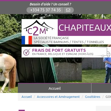
Besoin d'aide ? Un conseil ?
+334 75 37 74 35
LA SOCIÉTÉ FRANÇAISE
SPÉCIALISTE BARNUMS / TENTES / TONNELLES
FRAIS DE PORT GRATUITS
EN FRANCE, BELGIQUE ET ESPAGNE (HORS ÎLES)
Accueil
Accueil
Accessoires et Aménagement
Gouttières
GO