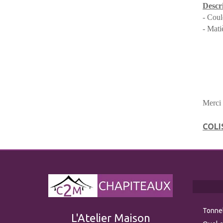
Descri
- Coul
- Mati
Merci
COLI
Tonnel
L'Atelier Maison