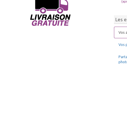
(ap
Les e
Vos a
Vos 
Parta
phot