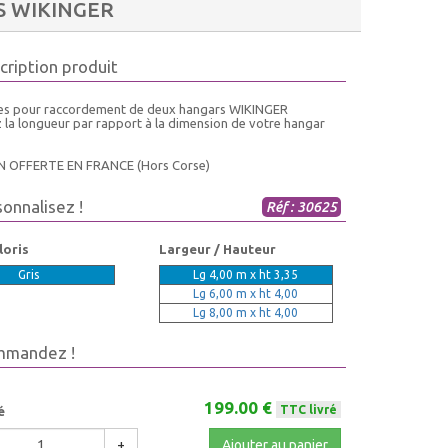
 WIKINGER
cription produit
es pour raccordement de deux hangars WIKINGER
z la longueur par rapport à la dimension de votre hangar
N OFFERTE EN FRANCE (Hors Corse)
sonnalisez !
Réf : 30625
loris
Largeur / Hauteur
Gris
Lg 4,00 m x ht 3,35
Lg 6,00 m x ht 4,00
Lg 8,00 m x ht 4,00
mmandez !
199.00 €
TTC livré
é
+
Ajouter au panier