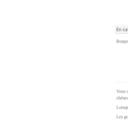
En sa
Bonjo
Vous d
chéne
Lorsqu
Les go