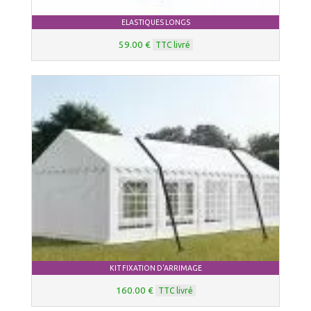
ELASTIQUES LONGS
59.00 €
TTC livré
KIT FIXATION D'ARRIMAGE
160.00 €
TTC livré