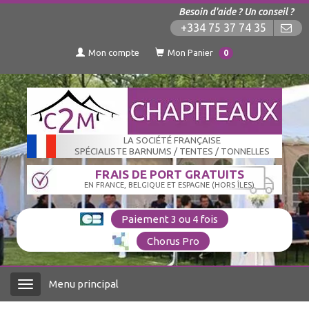
Besoin d'aide ? Un conseil ?
+334 75 37 74 35
Mon compte
Mon Panier
0
LA SOCIÉTÉ FRANÇAISE
SPÉCIALISTE BARNUMS / TENTES / TONNELLES
FRAIS DE PORT GRATUITS
EN FRANCE, BELGIQUE ET ESPAGNE (HORS ÎLES)
Paiement 3 ou 4 fois
Chorus Pro
Menu principal
Menu