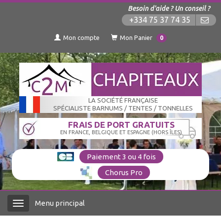
Besoin d'aide ? Un conseil ?
+334 75 37 74 35
Mon compte
Mon Panier
0
LA SOCIÉTÉ FRANÇAISE
SPÉCIALISTE BARNUMS / TENTES / TONNELLES
FRAIS DE PORT GRATUITS
EN FRANCE, BELGIQUE ET ESPAGNE (HORS ÎLES)
Paiement 3 ou 4 fois
Chorus Pro
Menu principal
Menu