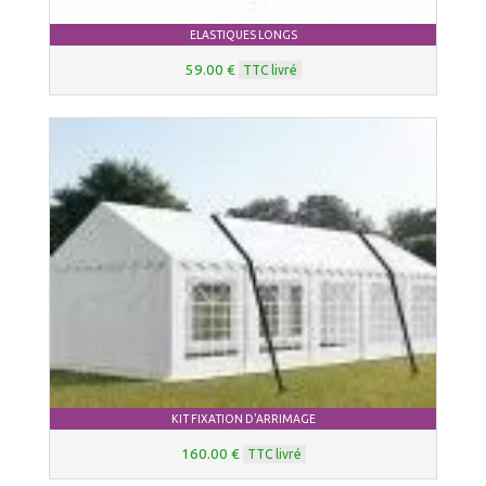
ELASTIQUES LONGS
59.00 €
TTC livré
KIT FIXATION D'ARRIMAGE
160.00 €
TTC livré