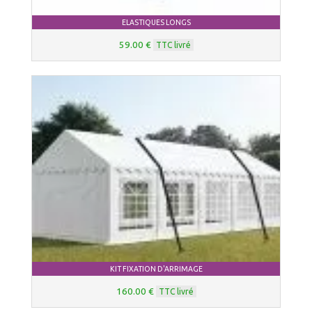
ELASTIQUES LONGS
59.00 €
TTC livré
KIT FIXATION D'ARRIMAGE
160.00 €
TTC livré