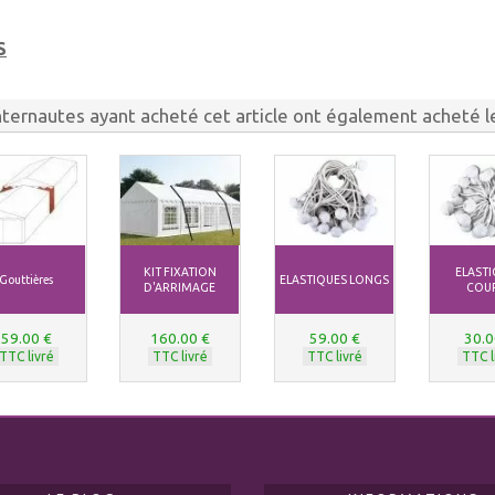
S
nternautes ayant acheté cet article ont également acheté le
KIT FIXATION
ELAST
Gouttières
ELASTIQUES LONGS
D'ARRIMAGE
COU
59.00 €
160.00 €
59.00 €
30.0
TTC livré
TTC livré
TTC livré
TTC l