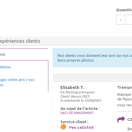
Quantit
-
xpériences clients
vis
Nos clients vous donnent leur avis sur nos a
leurs propres photos.
photos
gez votre avis / vos
os
Elisabeth T.
Transpo
De Montigny lengrain
Manque de
Client depuis 2025
de fleur
A commandé le 23/04/2025
vous re
Au sujet de l'article :
SACS DE RANGEMENT
C2
Service client :
Peu satisfait
Bo