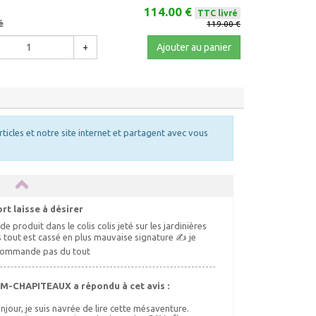
114.00 €
TTC livré
é
119.00 €
+
Ajouter au panier
rticles et notre site internet et partagent avec vous
rt laisse à désirer
 produit dans le colis colis jeté sur les jardinières
s tout est cassé en plus mauvaise signature ✍️ je
commande pas du tout
M-CHAPITEAUX a répondu à cet avis :
njour, je suis navrée de lire cette mésaventure.