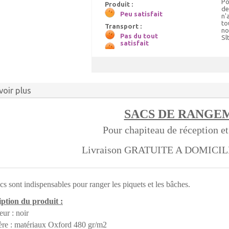
Po
Produit :
de
Peu satisfait
n'
to
Transport :
no
Pas du tout
Sl
satisfait
voir plus
SACS DE RANGE
Pour chapiteau de réception e
Livraison GRATUITE A DOMICI
cs sont indispensables pour ranger les piquets et les bâches.
ption du produit :
eur : noir
ère : matériaux Oxford 480 gr/m2