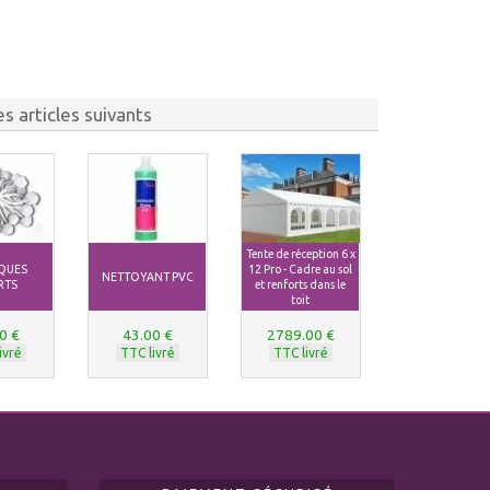
s articles suivants
Tente de réception 6 x
IQUES
12 Pro - Cadre au sol
NETTOYANT PVC
RTS
et renforts dans le
toit
0 €
43.00 €
2789.00 €
ivré
TTC livré
TTC livré