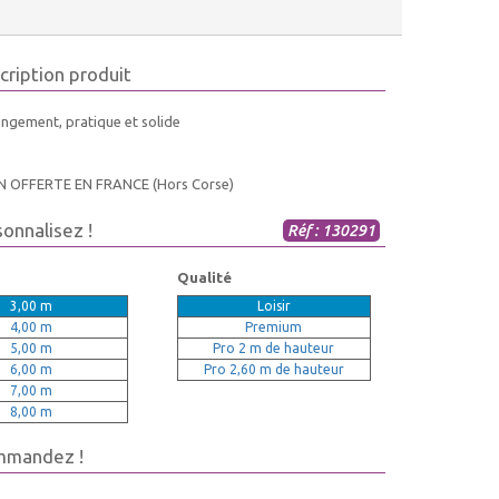
cription produit
angement, pratique et solide
N OFFERTE EN FRANCE (Hors Corse)
sonnalisez !
Réf : 130291
Qualité
3,00 m
Loisir
4,00 m
Premium
5,00 m
Pro 2 m de hauteur
6,00 m
Pro 2,60 m de hauteur
7,00 m
8,00 m
mmandez !