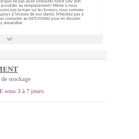
urquoi ne pas avoir contacter notre SAV afin
 procéder au remplacement? Même si nous
avons pas la main sur les livreurs, nous sommes
ujours à l'écoute de nos clients. N'hésitez pas à
us contacter au 0475359362 pour en discuter.
ts, Amandine
MENT
t de stockage
LE
sous 3 à 7 jours