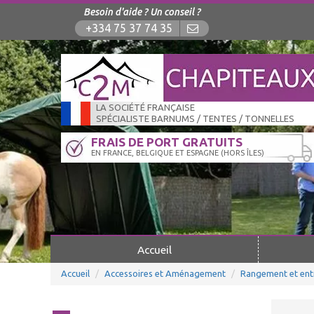
Besoin d'aide ? Un conseil ?
+334 75 37 74 35
LA SOCIÉTÉ FRANÇAISE
SPÉCIALISTE BARNUMS / TENTES / TONNELLES
FRAIS DE PORT GRATUITS
EN FRANCE, BELGIQUE ET ESPAGNE (HORS ÎLES)
Accueil
Accueil
Accessoires et Aménagement
Rangement et ent