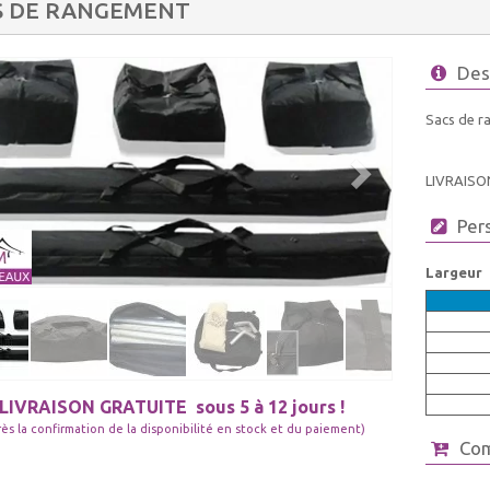
S DE RANGEMENT
Des
Sacs de r
LIVRAISO
Per
Largeur
LIVRAISON GRATUITE
sous 5 à 12 jours !
rès la confirmation de la disponibilité en stock et du paiement)
Co