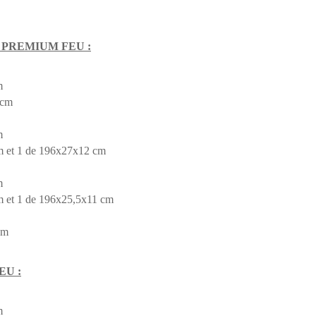
M, PREMIUM FEU :
m
 cm
m
m et 1 de 196x27x12 cm
m
m et 1 de 196x25,5x11 cm
cm
EU :
m