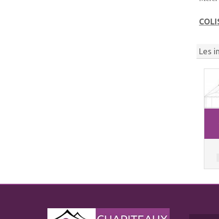
COLI
Les i