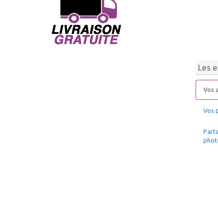
Les e
Vos a
Vos 
Parta
phot