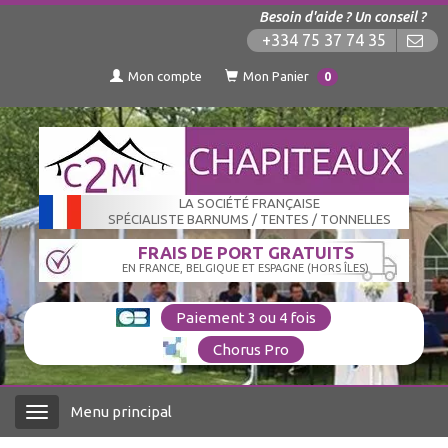
Besoin d'aide ? Un conseil ?
+334 75 37 74 35
Mon compte
Mon Panier
0
LA SOCIÉTÉ FRANÇAISE
SPÉCIALISTE BARNUMS / TENTES / TONNELLES
FRAIS DE PORT GRATUITS
EN FRANCE, BELGIQUE ET ESPAGNE (HORS ÎLES)
Paiement 3 ou 4 fois
Chorus Pro
Menu principal
Menu