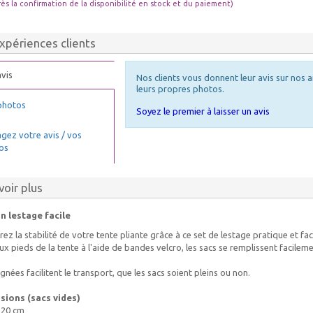
rès la confirmation de la disponibilité en stock et du paiement)
xpériences clients
vis
Nos clients vous donnent leur avis sur nos a
leurs propres photos.
photos
Soyez le premier à laisser un avis
gez votre avis / vos
os
voir plus
n lestage facile
ez la stabilité de votre tente pliante grâce à ce set de lestage pratique et fac
ux pieds de la tente à l'aide de bandes velcro, les sacs se remplissent facilem
gnées facilitent le transport, que les sacs soient pleins ou non.
ions (sacs vides)
x20 cm