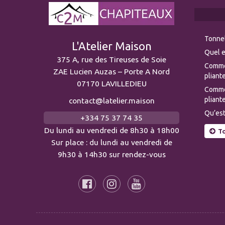
Tonnel
L'Atelier Maison
Quel e
375 A, rue des Tireuses de Soie
Comme
ZAE Lucien Auzas – Porte A Nord
pliante
07170 LAVILLEDIEU
Commen
pliante
contact@latelier.maison
Qu’est
+334 75 37 74 35
Du lundi au vendredi de 8h30 à 18h00
To
Sur place : du lundi au vendredi de
9h30 à 14h30 sur rendez-vous