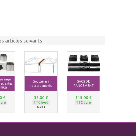
s articles suivants
 serrage
Gouttières /
SACS DE
 pliantes
raccordements
RANGEMENT
 Ø50
0 €
33.00 €
119.00 €
ivré
TTC livré
TTC livré
39.00 €