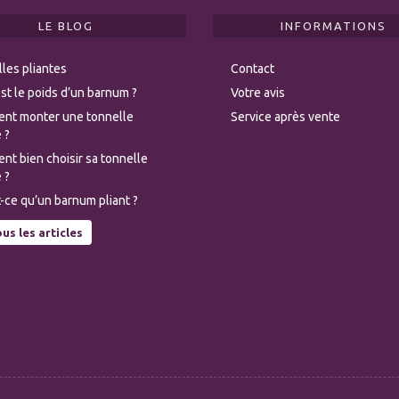
LE BLOG
INFORMATIONS
les pliantes
Contact
st le poids d’un barnum ?
Votre avis
nt monter une tonnelle
Service après vente
 ?
t bien choisir sa tonnelle
 ?
-ce qu’un barnum pliant ?
us les articles