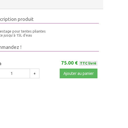
cription produit
lestage pour tentes pliantes
e jusqu'à 15L d'eau
mmandez !
75.00 €
TTC livré
é
+
Ajouter au panier