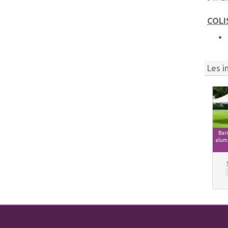
COLI
Les i
Bar
alumi