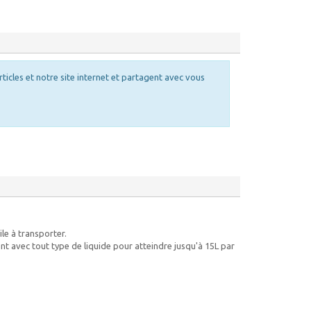
rticles et notre site internet et partagent avec vous
ile à transporter.
ent avec tout type de liquide pour atteindre jusqu'à 15L par