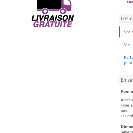
(ap
Les e
Vos a
Vos 
Parta
phot
En sa
Pour u
Amélior
Fixés a
pied.
Les poi
Dimens
34x42