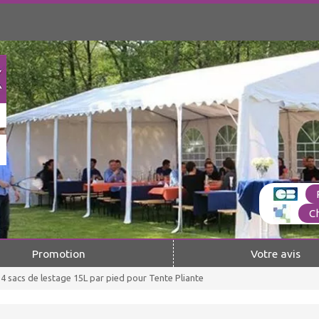
C
Promotion
Votre avis
4 sacs de lestage 15L par pied pour Tente Pliante