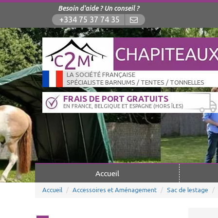
Besoin d'aide ? Un conseil ?
+334 75 37 74 35
LA SOCIÉTÉ FRANÇAISE
SPÉCIALISTE BARNUMS / TENTES / TONNELLES
FRAIS DE PORT GRATUITS
EN FRANCE, BELGIQUE ET ESPAGNE (HORS ÎLES)
Accueil
Accueil
Accessoires et Aménagement
Sac de lestage