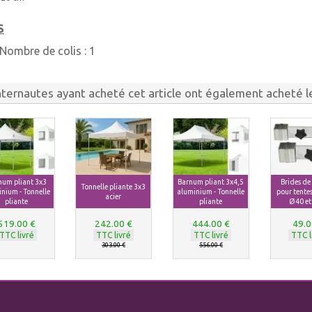
S
Nombre de colis :
1
nternautes ayant acheté cet article ont également acheté le
num pliant 3x3
Barnum pliant 3x4,5
Brides de
Tonnelle pliante 3x3
nium - Tonnelle
aluminium - Tonnelle
pour tentes
acier
pliante
pliante
Ø40 et
519.00 €
242.00 €
444.00 €
49.0
TTC livré
TTC livré
TTC livré
TTC l
303.00 €
556.00 €