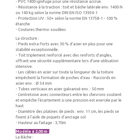
- PVC 1400 ignifuge pour une résistance accrue.
- Résistance à la traction : toit et bâche latérale env. 1400 N
ou 140 kg selon la norme DIN EN ISO 13934-1
- Protection UV : 50+ selon la norme EN 13758-1 - 100 %
étanche
- Coutures thermo-soudées
La structure :
- Pieds extra-forts avec 30 % d’acier en plus pour une
stabilité exceptionnelle.
- Toit triplement renforcé avec des renforts d’angles,
offrant une sécurité supplémentaire lors d’une utilisation
intensive.
- Les câbles en acier sur toute la longueur de la toiture
empêchent la formation de poches d'eau - Raccords en
acier env. : Ø 54 mm
- Tubes verticaux en acier galvanisé env. : 50 mm
- L’entretoise avec connecteurs entre les chevrons soutient
et empêche l'écartement si une pression est exercée par le
haut
- Diamètre des platines de pieds : env. 11 cm, les pieds se
fixent à l'aide de piquets d'ancrage sol
- Hauteur au faitage : 3,70m
Modèle à 2,00 m :
La Bâche :