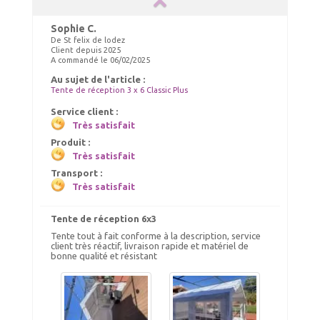
Sophie C.
De St felix de lodez
Client depuis 2025
A commandé le 06/02/2025
Au sujet de l'article :
SACS DE RANGEMENT
Gouttières
Tente de réception 3 x 6 Classic Plus
Service client :
124.00 €
138.00 €
TTC livré
TTC livré
Très satisfait
129.00 €
140.00 €
Produit :
Ajout panier
Ajout panier
Très satisfait
Transport :
Très satisfait
Tente de réception 6x3
Tente tout à fait conforme à la description, service
client très réactif, livraison rapide et matériel de
bonne qualité et résistant
Gouttières
NETTOYANT PVC
148.00 €
39.00 €
TTC livré
TTC livré