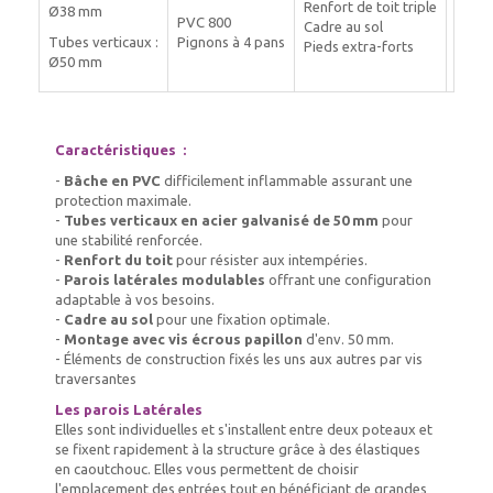
Renfort de toit triple
Ø38 mm
PVC 800
Cadre au sol
Paroi
Tubes verticaux :
Pignons à 4 pans
Pieds extra-forts
Ø50 mm
Caractéristiques :
-
Bâche en PVC
difficilement inflammable assurant une
protection maximale.
-
Tubes verticaux en acier galvanisé de 50 mm
pour
une stabilité renforcée.
-
Renfort du toit
pour résister aux intempéries.
-
Parois latérales modulables
offrant une configuration
adaptable à vos besoins.
-
Cadre au sol
pour une fixation optimale.
-
Montage avec vis écrous papillon
d'env. 50 mm.
- Éléments de construction fixés les uns aux autres par vis
traversantes
Les parois Latérales
Elles sont individuelles et s'installent entre deux poteaux et
se fixent rapidement à la structure grâce à des élastiques
en caoutchouc. Elles vous permettent de choisir
l'emplacement des entrées tout en bénéficiant de grandes