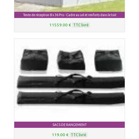
Tente de réception 8 x 36 Pro - Cadre au sol et renforts dans le toit
11559.00 €
TTC livré
SACS DE RANGEMENT
119.00 €
TTC livré