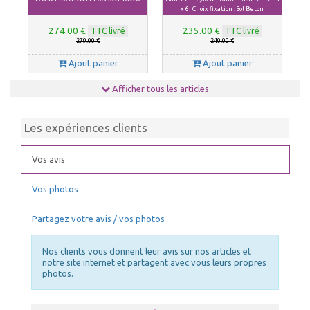
x 6, Choix fixation : Sol Beton
274.00 €
235.00 €
TTC livré
TTC livré
279.00 €
240.00 €
Ajout panier
Ajout panier
Afficher tous les articles
Les expériences clients
Vos avis
KIT FIXATION D'ARRIMAGE
Vos photos
Fixations pour sol
Nombre x Longueur : 2x15m+4piquets
sol mou
Partagez votre avis / vos photos
155.00 €
44.00 €
TTC livré
TTC livré
160.00 €
49.00 €
Nos clients vous donnent leur avis sur nos articles et
Ajout panier
Ajout panier
notre site internet et partagent avec vous leurs propres
photos.