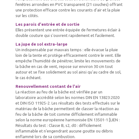
fenêtres arrondies en PVC transparent (21 couches) offrant
une protection efficace contre les courants d'air et la pluie
sur les côtés.
Les parois d'entrée et de sortie
Elles présentent une entrée équipée de fermetures éclair à
double couture qui s'ouvrent rapidement et facilement.
La jupe de sol extra-large
Un indispensable par mauvais temps : elle évacue la pluie
loin de la tente et protège efficacement contre le vent. Elle
empêche l'humidité de pénétrer, limite les mouvements de
la bâche en cas de vent, repose sur environ 30 cm tout
autour et se fixe solidement au sol ainsi qu'au cadre de sol,
le cas échéant.
Renouvellement contant de l'air
La réaction au feu de la bâche est vérifiée par un
laboratoire accrédité selon les normes DIN EN 13823:2020
et DIN ISO 11925-2. Les résultats des tests effectués sur le
matériau de la bâche permettent de classer la réaction au
feu de la bâche de toit comme difficilement inflammable
selon la norme européenne harmonisée EN 13501-1 [LIEN :
Résultats du test : Classe B, s2, d0 : difficilement
inflammable et n'engendrant aucune goutte ou débris
enflammé lors de sa combustion.