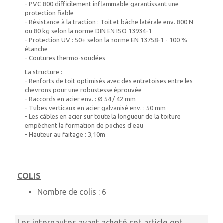
- PVC 800 difficilement inflammable garantissant une
protection fiable
- Résistance à la traction : Toit et bâche latérale env. 800 N
ou 80 kg selon la norme DIN EN ISO 13934-1
- Protection UV : 50+ selon la norme EN 13758-1 - 100 %
étanche
- Coutures thermo-soudées
La structure :
- Renforts de toit optimisés avec des entretoises entre les
chevrons pour une robustesse éprouvée
- Raccords en acier env. : Ø 54 / 42 mm
- Tubes verticaux en acier galvanisé env. : 50 mm
- Les câbles en acier sur toute la longueur de la toiture
empêchent la formation de poches d'eau
- Hauteur au faitage : 3,10m
COLIS
Nombre de colis :
6
Les internautes ayant acheté cet article ont