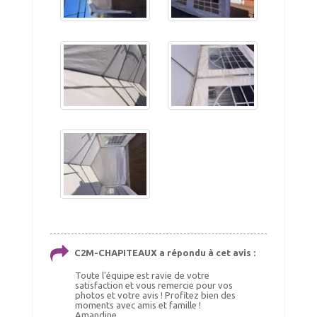
150.00 €
43.00 €
Ajout panier
Ajout panier
Chauffage tonnelle, chauffage
ELASTIQUES LONGS
barnum 10kW
Choix Coloris : Blanc, Quantités : 50
140.00 €
52.00 €
TTC livré
TTC livré
150.00 €
59.00 €
Ajout panier
Ajout panier
C2M-CHAPITEAUX a répondu à cet avis :
Toute l'équipe est ravie de votre
satisfaction et vous remercie pour vos
photos et votre avis ! Profitez bien des
moments avec amis et famille !
Amandine