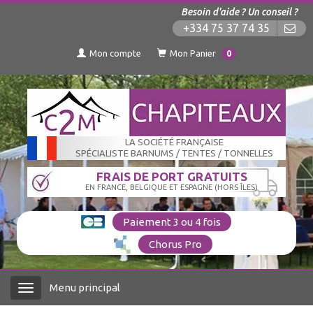
Besoin d'aide ? Un conseil ?
+334 75 37 74 35
Mon compte
Mon Panier
0
LA SOCIÉTÉ FRANÇAISE
SPÉCIALISTE BARNUMS / TENTES / TONNELLES
FRAIS DE PORT GRATUITS
EN FRANCE, BELGIQUE ET ESPAGNE (HORS ÎLES)
Paiement 3 ou 4 fois
Chorus Pro
Menu principal
Menu