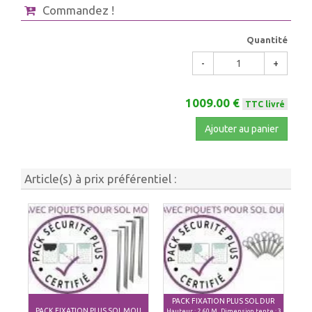
Commandez !
Quantité
-
+
1009.00 €
TTC livré
Ajouter au panier
Article(s) à prix préférentiel :
PACK FIXATION PLUS SOL DUR
PACK FIXATION PLUS SOL MOU
Hauteur : 2,60 M, Dimension tente : 3