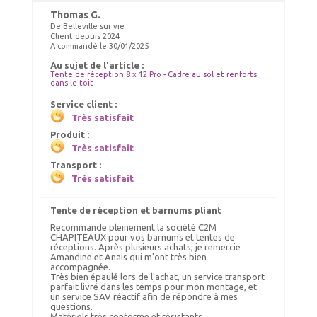
Thomas G.
De Belleville sur vie
Client depuis 2024
A commandé le 30/01/2025
Au sujet de l'article :
Gouttières
Gouttières
Tente de réception 8 x 12 Pro - Cadre au sol et renforts
dans le toit
147.00 €
168.00 €
TTC livré
TTC livré
Service client :
150.00 €
170.00 €
Très satisfait
Ajout panier
Ajout panier
Produit :
Très satisfait
Transport :
Très satisfait
Tente de réception et barnums pliant
Recommande pleinement la société C2M
CHAPITEAUX pour vos barnums et tentes de
réceptions. Après plusieurs achats, je remercie
Amandine et Anais qui m'ont très bien
Chauffage tonnelle, chauffage
accompagnée.
NETTOYANT PVC
barnum 10kW
Très bien épaulé lors de l'achat, un service transport
parfait livré dans les temps pour mon montage, et
un service SAV réactif afin de répondre à mes
39.00 €
140.00 €
TTC livré
TTC livré
questions.
43.00 €
150.00 €
Matériels très conforme et résistants.