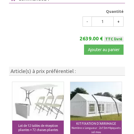
Quantité
-
+
2639.00 €
TTC livré
Ajouter au panier
Article(s) à prix préférentiel :
KIT FIXATION D'ARRIMAGE
Lot de 12 tables de réception
Nombre x Longueur : 2x15m+4piquets
pliantes + 72 chaises pliantes
sol mou