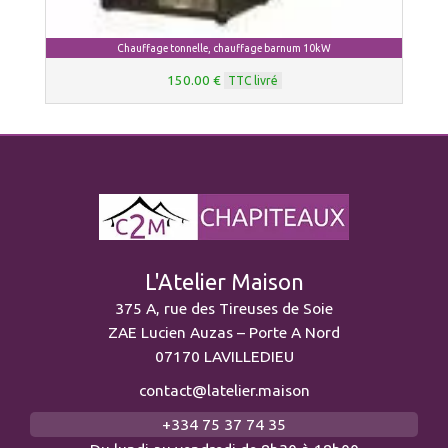
Chauffage tonnelle, chauffage barnum 10kW
150.00 €
TTC livré
L'Atelier Maison
375 A, rue des Tireuses de Soie
ZAE Lucien Auzas – Porte A Nord
07170 LAVILLEDIEU
contact@latelier.maison
+334 75 37 74 35