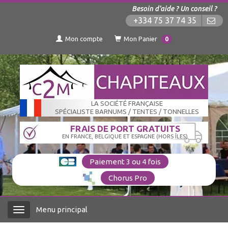
Besoin d'aide ? Un conseil ?
+334 75 37 74 35
Mon compte
Mon Panier
0
LA SOCIÉTÉ FRANÇAISE
SPÉCIALISTE BARNUMS / TENTES / TONNELLES
FRAIS DE PORT GRATUITS
EN FRANCE, BELGIQUE ET ESPAGNE (HORS ÎLES)
Paiement 3 ou 4 fois
Chorus Pro
Menu principal
Menu