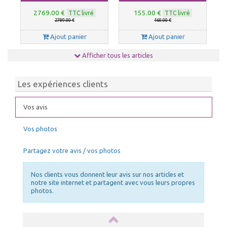
2769.00 €
155.00 €
TTC livré
TTC livré
2789.00 €
160.00 €
Ajout panier
Ajout panier
Afficher tous les articles
Les expériences clients
Vos avis
Vos photos
SACS DE RANGEMENT
Fixations pour sol
Partagez votre avis / vos photos
184.00 €
44.00 €
TTC livré
TTC livré
189.00 €
49.00 €
Nos clients vous donnent leur avis sur nos articles et
Ajout panier
Ajout panier
notre site internet et partagent avec vous leurs propres
photos.