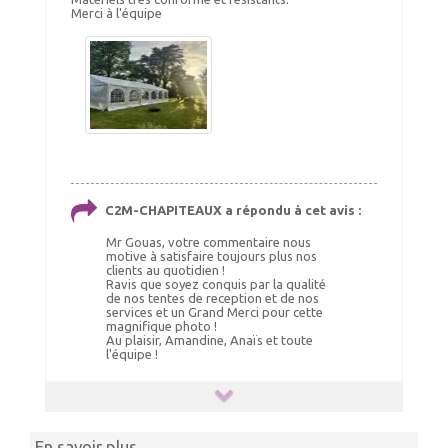
Merci à l'équipe
Ajout panier
Ajout panier
ELASTIQUES LONGS
C2M-CHAPITEAUX a répondu à cet avis :
SET DE CONTREVENTEMENT
Choix Coloris : Blanc, Quantités : 50
Mr Gouas, votre commentaire nous
motive à satisfaire toujours plus nos
52.00 €
185.00 €
TTC livré
TTC livré
clients au quotidien !
59.00 €
190.00 €
Ravis que soyez conquis par la qualité
de nos tentes de reception et de nos
Ajout panier
Ajout panier
services et un Grand Merci pour cette
magnifique photo !
Au plaisir, Amandine, Anaïs et toute
l'équipe !
En savoir plus