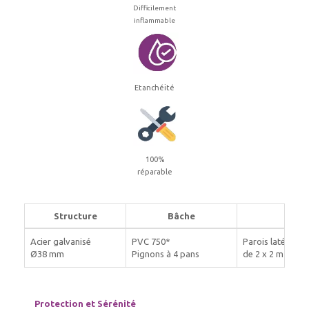
Difficilement
inflammable
Etanchéité
100%
réparable
Structure
Bâche
Acier galvanisé
PVC 750*
Parois latérales
Ø38 mm
Pignons à 4 pans
de 2 x 2 m avec 
Protection et Sérénité