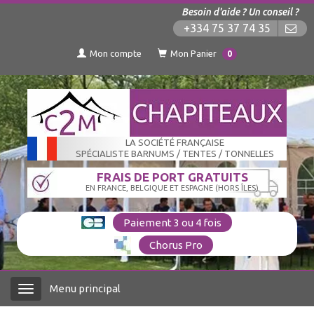
Besoin d'aide ? Un conseil ?
+334 75 37 74 35
Mon compte
Mon Panier
0
LA SOCIÉTÉ FRANÇAISE
SPÉCIALISTE BARNUMS / TENTES / TONNELLES
FRAIS DE PORT GRATUITS
EN FRANCE, BELGIQUE ET ESPAGNE (HORS ÎLES)
Paiement 3 ou 4 fois
Chorus Pro
Menu principal
Menu