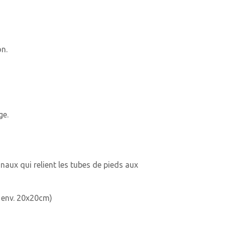
on.
ge.
naux qui relient les tubes de pieds aux
s env. 20x20cm)