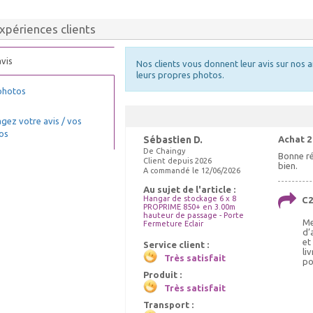
xpériences clients
vis
Nos clients vous donnent leur avis sur nos a
leurs propres photos.
photos
gez votre avis / vos
os
Sébastien D.
Achat 2
De Chaingy
Bonne ré
Client depuis 2026
bien.
A commandé le 12/06/2026
Au sujet de l'article :
Hangar de stockage 6 x 8
C2
PROPRIME 850+ en 3.00m
hauteur de passage - Porte
Me
Fermeture Eclair
d’
et
Service client :
li
Très satisfait
po
Produit :
Très satisfait
Transport :