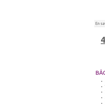
En sa
4
BÂC