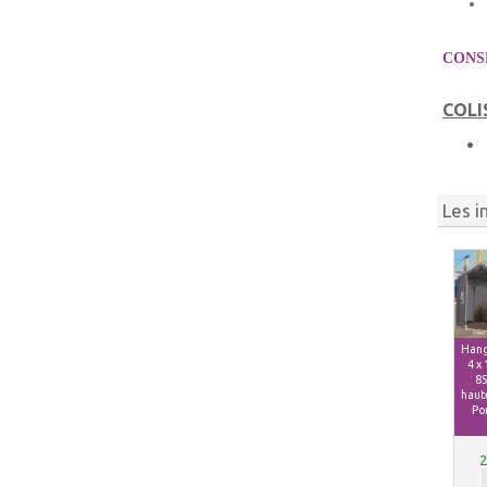
CONSE
COLI
Les i
Hang
4 x
85
haute
Po
2