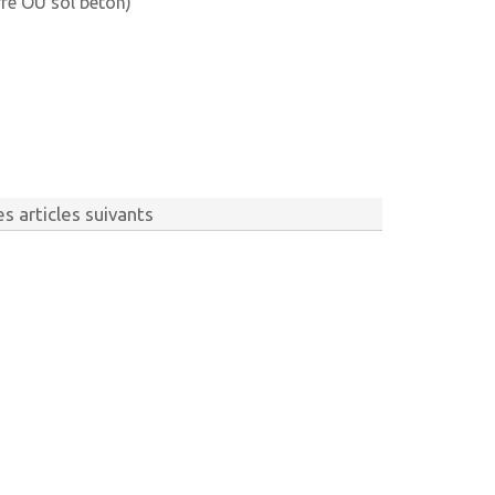
rre OU sol béton)
s articles suivants