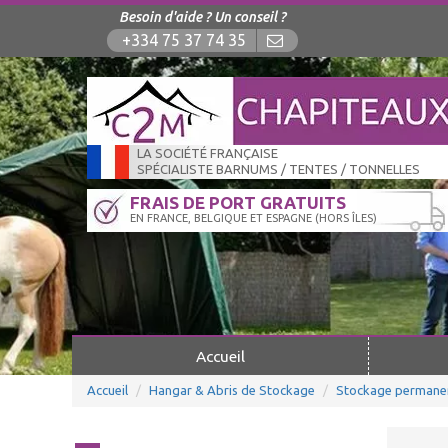
Besoin d'aide ? Un conseil ?
+334 75 37 74 35
LA SOCIÉTÉ FRANÇAISE
SPÉCIALISTE BARNUMS / TENTES / TONNELLES
FRAIS DE PORT GRATUITS
EN FRANCE, BELGIQUE ET ESPAGNE (HORS ÎLES)
Accueil
Accueil
Hangar & Abris de Stockage
Stockage permane