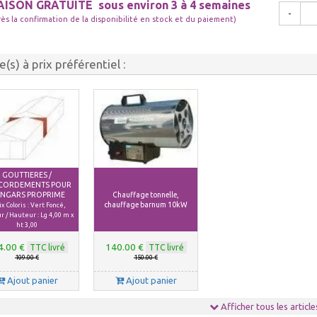
AISON GRATUITE
sous environ 3 à 4 semaines
-
rès la confirmation de la disponibilité en stock et du paiement)
le(s) à prix préférentiel :
GOUTTIERES /
CORDEMENTS POUR
NGARS PROPRIME
Chauffage tonnelle,
chauffage barnum 10kW
x Coloris : Vert Foncé,
r / Hauteur : Lg 4,00 m x
ht 3,00
4.00 €
140.00 €
TTC livré
TTC livré
109.00 €
150.00 €
Ajout panier
Ajout panier
Afficher tous les article