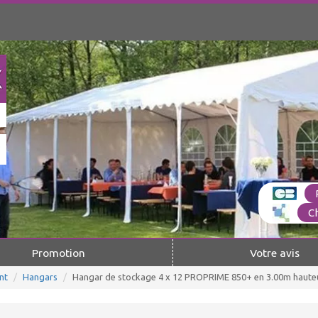
C
Promotion
Votre avis
nt
Hangars
Hangar de stockage 4 x 12 PROPRIME 850+ en 3.00m hauteur