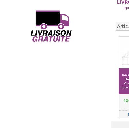
LIVR
(ap
Artic
RAC
HA
Choi
Largeu
10