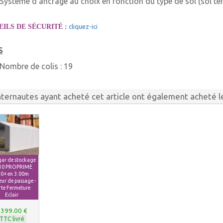
Système d’ancrage au choix en fonction du type de sol (sol te
ILS DE SÉCURITÉ :
cliquez-ici
S
Nombre de colis :
19
nternautes ayant acheté cet article ont également acheté le
ar de stockage
 10 PROPRIME
0+ en 3.00m
ur de passage -
rte Fermeture
Eclair
399.00 €
TTC livré