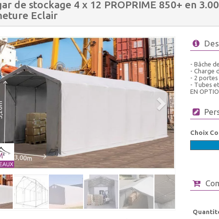
ar de stockage 4 x 12 PROPRIME 850+ en 3.00
eture Eclair
Des
- Bâche de
- Charge 
- 2 portes
- Tubes e
EN OPTIO
Per
Choix Co
Co
Quantit