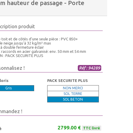
m hauteur de passage - Porte
cription produit
 toit et de côtés d'une seule pièce : PVC 850+
de neige jusqu'à 32 kg/m² max
 à double fermeture éclair
t raccords en acier galvanisé: env. 50 mm et 54 mm
N : PACK SECURITE PLUS
sonnalisez !
Réf : 94289
loris
PACK SECURITE PLUS
Gris
NON MERCI
SOL TERRE
SOL BETON
mmandez !
2799.00 €
TTC livré
é