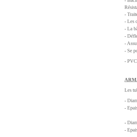
- Bâch
Résist
- Tra
-
Les 
- La b
- Défl
- Assu
- Se p
- PVC 
ARM
Les tu
- Diam
-
Epais
-
Diam
- Epai