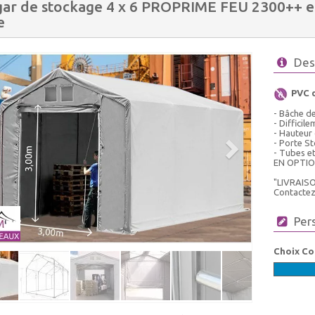
ar de stockage 4 x 6 PROPRIME FEU 2300++ en
e
Des
PVC 
- Bâche de
- Difficil
- Hauteur
- Porte S
- Tubes e
EN OPTIO
"LIVRAIS
Contactez-
Per
Choix Co