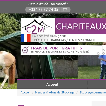
Besoin d'aide ? Un conseil ?
+334 75 37 74 35
LA SOCIÉTÉ FRANÇAISE
SPÉCIALISTE BARNUMS / TENTES / TONNELLES
FRAIS DE PORT GRATUITS
EN FRANCE, BELGIQUE ET ESPAGNE (HORS ÎLES)
Accueil
Accueil
Hangar & Abris de Stockage
Stockage permane