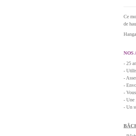
Ce mod
de hau
Hangar
NOS 
- 25 a
- Util
- Asse
- Envo
- Vous
- Une 
- Un s
BÂCH