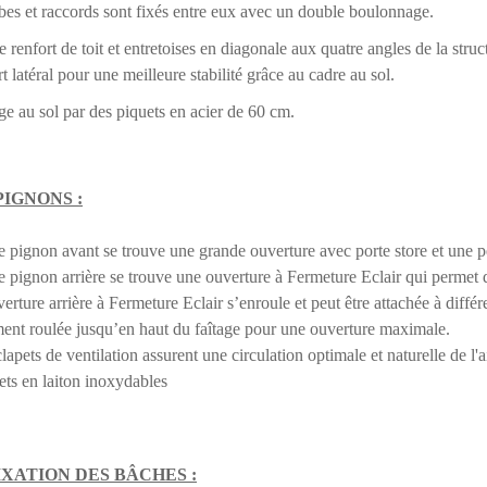
bes et raccords sont fixés entre eux avec un double boulonnage
.
 renfort de toit et entretoises en diagonale aux quatre angles de la struc
t latéral pour une meilleure stabilité grâce au cadre au sol.
e au sol par des piquets en acier de 60 cm.
PIGNONS :
le pignon avant se trouve une grande ouverture avec porte store et une p
le pignon arrière se trouve une ouverture à Fermeture Eclair qui permet d
verture arrière à Fermeture Eclair s’enroule et peut être attachée à diffé
ent roulée jusqu’en haut du faîtage pour une ouverture maximale.
clapets de ventilation assurent une circulation optimale et naturelle de l'a
lets en laiton inoxydables
IXATION DES BÂCHES :