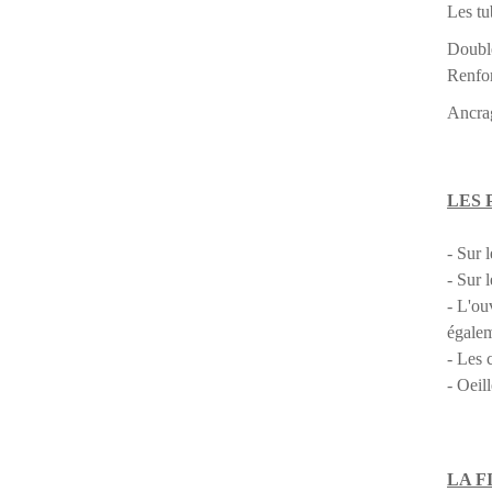
Les tu
Double
Renfor
Ancrag
LES 
- Sur 
- Sur 
- L'ou
égalem
- Les 
- Oeil
LA F