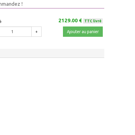
mmandez !
2129.00 €
TTC livré
é
+
Ajouter au panier