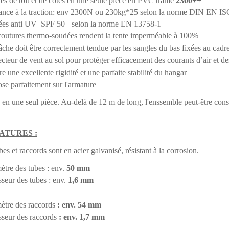
es de toit et de côtés en une seule pièce en PVC tramé
2300++
ance à la traction: env 2300N ou 230kg*25 selon la norme DIN EN I
itées anti UV SPF 50+ selon la norme EN 13758-1
coutures thermo-soudées rendent la tente imperméable à 100%
âche doit être correctement tendue par les sangles du bas fixées au cadr
ecteur de vent au sol pour protéger efficacement des courants d’air et d
re une excellente rigidité et une parfaite stabilité du hangar
ose parfaitement sur l'armature
en une seul pièce. Au-delà de 12 m de long, l'enssemble peut-être consti
ATURES :
bes et raccords sont en acier galvanisé, résistant à la corrosion.
ètre des tubes : env.
50 mm
seur des tubes : env.
1,6 mm
ètre des raccords
: env. 54 mm
sseur des raccords
: env. 1,7 mm