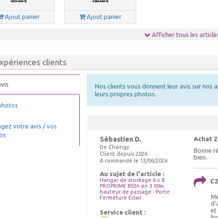
109.00 €
150.00 €
Ajout panier
Ajout panier
Afficher tous les article
xpériences clients
vis
Nos clients vous donnent leur avis sur nos a
leurs propres photos.
photos
gez votre avis / vos
os
Sébastien D.
Achat 2
De Chaingy
Bonne ré
Client depuis 2026
bien.
A commandé le 12/06/2026
Au sujet de l'article :
Hangar de stockage 6 x 8
C2
PROPRIME 850+ en 3.00m
hauteur de passage - Porte
Me
Fermeture Eclair
d’
et
Service client :
li