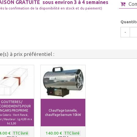
AISON GRATUITE
sous environ 3 à 4 semaines
Co
rès la confirmation de la disponibilité en stock et du paiement)
Quantit
-
le(s) à prix préférentiel :
GOUTTIERES /
CORDEMENTS POUR
NGARS PROPRIME
Chauffage tonnelle,
chauffage barnum 10kW
x Coloris : Vert Foncé,
r / Hauteur : Lg 4,00 m x
ht 3,00
4.00 €
140.00 €
TTC livré
TTC livré