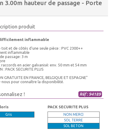
 3.00m hauteur de passage - Porte
cription produit
difficilement inflammable
 toit et de côtés d'une seule pièce : PVC 2300++
ement inflammable
 de passage: 3 m
tore
t raccords en acier galvanisé: env. 50 mm et 54 mm
N : PACK SECURITE PLUS
ON GRATUITE EN FRANCE, BELGIQUE ET ESPAGNE"
nous pour connaître la disponibilité.
sonnalisez !
Réf : 94189
loris
PACK SECURITE PLUS
Gris
NON MERCI
SOL TERRE
SOL BETON