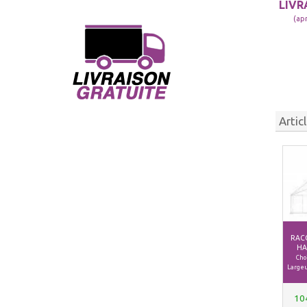
LIVR
(ap
Artic
RAC
HA
Choi
Largeu
10