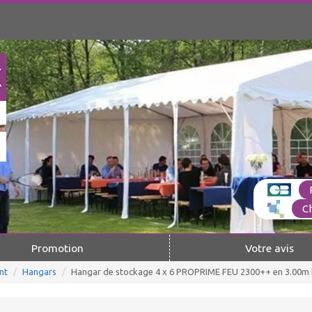
C
Promotion
Votre avis
nt
Hangars
Hangar de stockage 4 x 6 PROPRIME FEU 2300++ en 3.00m h