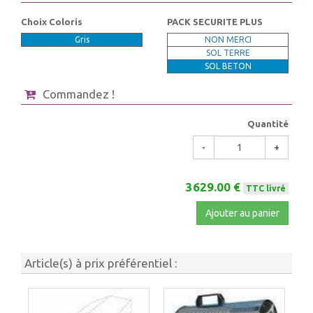
Choix Coloris
PACK SECURITE PLUS
Gris
NON MERCI
SOL TERRE
SOL BETON
Commandez !
Quantité
-
+
3629.00 €
TTC livré
Ajouter au panier
Article(s) à prix préférentiel :