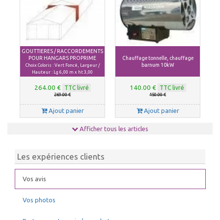
GOUTTIERES / RACCORDEMENTS
POUR HANGARS PROPRIME
Chauffage tonnelle, chauffage
barnum 10kW
Choix Coloris : Vert Foncé, Largeur /
Hauteur : Lg 6,00 m x ht 3,00
264.00 €
140.00 €
TTC livré
TTC livré
269.00 €
150.00 €
Ajout panier
Ajout panier
Afficher tous les articles
Les expériences clients
Vos avis
Vos photos