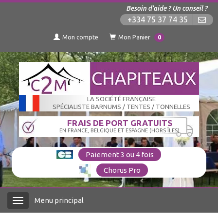
Besoin d'aide ? Un conseil ?
+334 75 37 74 35
Mon compte
Mon Panier
0
LA SOCIÉTÉ FRANÇAISE
SPÉCIALISTE BARNUMS / TENTES / TONNELLES
FRAIS DE PORT GRATUITS
EN FRANCE, BELGIQUE ET ESPAGNE (HORS ÎLES)
Paiement 3 ou 4 fois
Chorus Pro
Menu principal
Menu