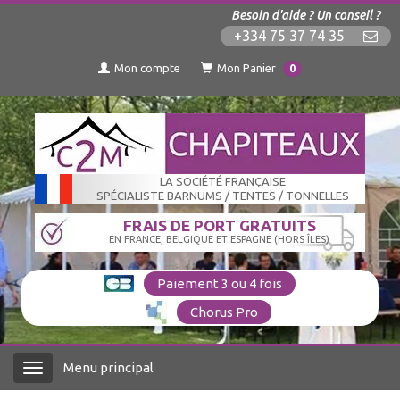
Besoin d'aide ? Un conseil ?
+334 75 37 74 35
Mon compte
Mon Panier
0
LA SOCIÉTÉ FRANÇAISE
SPÉCIALISTE BARNUMS / TENTES / TONNELLES
FRAIS DE PORT GRATUITS
EN FRANCE, BELGIQUE ET ESPAGNE (HORS ÎLES)
Paiement 3 ou 4 fois
Chorus Pro
Menu principal
Menu