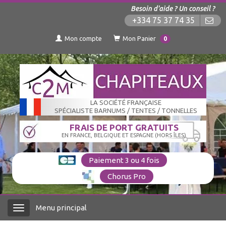
Besoin d'aide ? Un conseil ?
+334 75 37 74 35
Mon compte
Mon Panier
0
LA SOCIÉTÉ FRANÇAISE
SPÉCIALISTE BARNUMS / TENTES / TONNELLES
FRAIS DE PORT GRATUITS
EN FRANCE, BELGIQUE ET ESPAGNE (HORS ÎLES)
Paiement 3 ou 4 fois
Chorus Pro
Menu principal
Menu