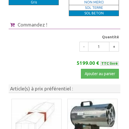
Gris
NON MERCI
SOL TERRE
SOL BETON
Commandez !
Quantité
-
+
5199.00 €
TTC livré
Ajouter au panier
Article(s) à prix préférentiel :