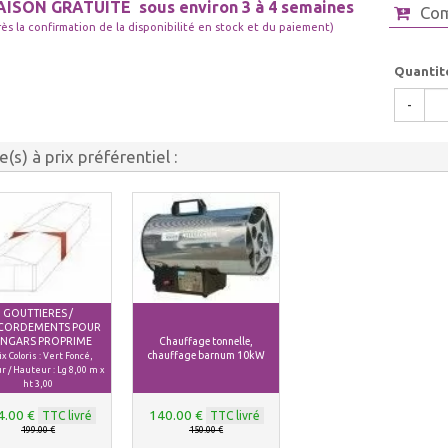
AISON GRATUITE
sous environ 3 à 4 semaines
Co
rès la confirmation de la disponibilité en stock et du paiement)
Quantit
-
le(s) à prix préférentiel :
GOUTTIERES /
CORDEMENTS POUR
NGARS PROPRIME
Chauffage tonnelle,
chauffage barnum 10kW
x Coloris : Vert Foncé,
r / Hauteur : Lg 8,00 m x
ht 3,00
4.00 €
140.00 €
TTC livré
TTC livré
199.00 €
150.00 €