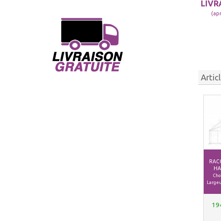
LIVR
(ap
Artic
RAC
HA
Choi
Largeu
19