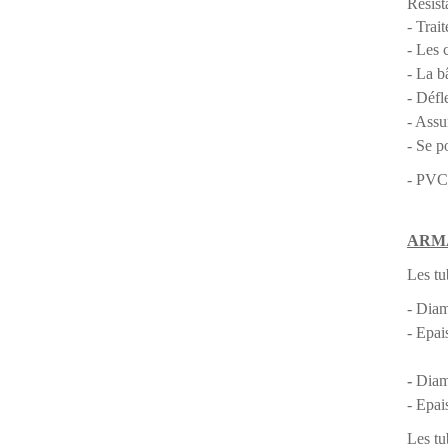
Résist
- Tra
-
Les 
- La b
- Défl
- Assu
- Se p
- PVC 
ARM
Les tu
- Diam
-
Epais
-
Diam
- Epai
Les tu