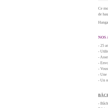
Ce mod
de hau
Hangar
NOS 
- 25 a
- Util
- Asse
- Envo
- Vous
- Une 
- Un s
BÂCH
- Bâch