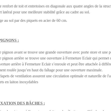
 renfort de toit et entretoises en diagonale aux quatre angles de la struc
t latéral pour une meilleure stabilité grâce au cadre au sol.
e au sol par des piquets en acier de 60 cm.
PIGNONS :
le pignon avant se trouve une grande ouverture avec porte store et une p
le pignon arrière se trouve une ouverture à Fermeture Eclair qui permet d
verture arrière à Fermeture Eclair s’enroule et peut être attachée à diffé
ent roulée jusqu’en haut du faîtage pour une ouverture maximale.
clapets de ventilation assurent une circulation optimale et naturelle de l'a
lets en laiton inoxydables
IXATION DES BÂCHES :