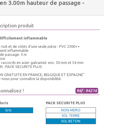
n 3.00m hauteur de passage -
cription produit
difficilement inflammable
 toit et de côtés d'une seule pièce : PVC 2300++
ement inflammable
 de passage: 3 m
tore
t raccords en acier galvanisé: env. 50 mm et 54 mm
N : PACK SECURITE PLUS
ON GRATUITE EN FRANCE, BELGIQUE ET ESPAGNE"
nous pour connaître la disponibilité.
sonnalisez !
Réf : 94216
loris
PACK SECURITE PLUS
Gris
NON MERCI
SOL TERRE
SOL BETON