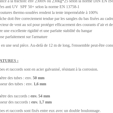
ance à la traction: env 2300N ou 230kg*25 selon la norme DIN EN I
itées anti UV SPF 50+ selon la norme EN 13758-1
coutures thermo-soudées rendent la tente imperméable à 100%
âche doit être correctement tendue par les sangles du bas fixées au cadr
ecteur de vent au sol pour protéger efficacement des courants d’air et d
re une excellente rigidité et une parfaite stabilité du hangar
ose parfaitement sur l'armature
en une seul pièce. Au-delà de 12 m de long, l'enssemble peut-être consti
ATURES :
bes et raccords sont en acier galvanisé, résistant à la corrosion.
ètre des tubes : env.
50 mm
seur des tubes : env.
1,6 mm
ètre des raccords
: env. 54 mm
sseur des raccords
: env. 1,7 mm
bes et raccords sont fixés entre eux avec un double boulonnage
.