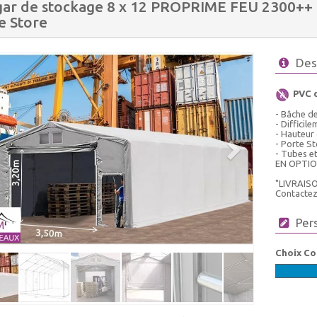
ar de stockage 8 x 12 PROPRIME FEU 2300++ e
e Store
Des
PVC 
- Bâche de
- Difficil
- Hauteur
- Porte S
- Tubes e
EN OPTIO
"LIVRAIS
Contactez-
Per
Choix Co