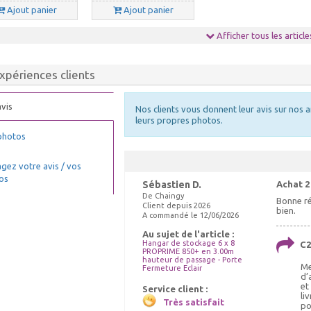
Ajout panier
Ajout panier
Afficher tous les article
xpériences clients
vis
Nos clients vous donnent leur avis sur nos a
leurs propres photos.
photos
gez votre avis / vos
os
Sébastien D.
Achat 2
De Chaingy
Bonne ré
Client depuis 2026
bien.
A commandé le 12/06/2026
Au sujet de l'article :
Hangar de stockage 6 x 8
C2
PROPRIME 850+ en 3.00m
hauteur de passage - Porte
Me
Fermeture Eclair
d’
et
Service client :
li
Très satisfait
po