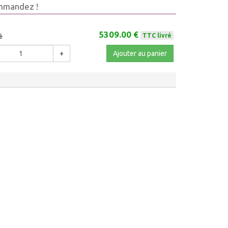
mmandez !
5309.00 €
TTC livré
é
+
Ajouter au panier