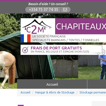
Besoin d'aide ? Un conseil ?
+334 75 37 74 35
LA SOCIÉTÉ FRANÇAISE
SPÉCIALISTE BARNUMS / TENTES / TONNELLES
FRAIS DE PORT GRATUITS
EN FRANCE, BELGIQUE ET ESPAGNE (HORS ÎLES)
Accueil
Accueil
Hangar & Abris de Stockage
Stockage permane