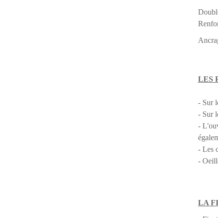
Double
Renfor
Ancrag
LES 
- Sur 
- Sur 
- L'ou
égalem
- Les 
- Oeil
LA F