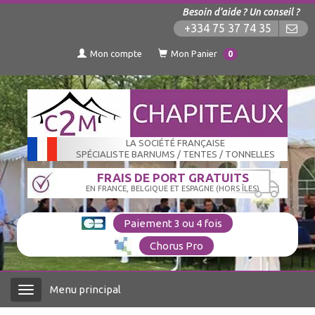
Besoin d'aide ? Un conseil ?
+334 75 37 74 35
Mon compte
Mon Panier
0
LA SOCIÉTÉ FRANÇAISE
SPÉCIALISTE BARNUMS / TENTES / TONNELLES
FRAIS DE PORT GRATUITS
EN FRANCE, BELGIQUE ET ESPAGNE (HORS ÎLES)
Paiement 3 ou 4 fois
Chorus Pro
Menu principal
Menu