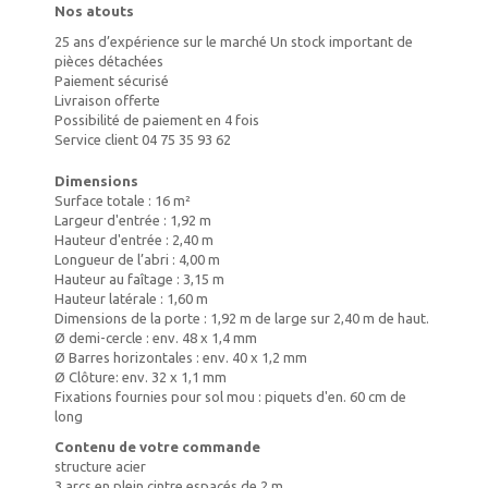
Nos atouts
25 ans d’expérience sur le marché Un stock important de
pièces détachées
Paiement sécurisé
Livraison offerte
Possibilité de paiement en 4 fois
Service client 04 75 35 93 62
Dimensions
Surface totale : 16 m²
Largeur d'entrée : 1,92 m
Hauteur d'entrée : 2,40 m
Longueur de l’abri : 4,00 m
Hauteur au faîtage : 3,15 m
Hauteur latérale : 1,60 m
Dimensions de la porte : 1,92 m de large sur 2,40 m de haut.
Ø demi-cercle : env. 48 x 1,4 mm
Ø Barres horizontales : env. 40 x 1,2 mm
Ø Clôture: env. 32 x 1,1 mm
Fixations fournies pour sol mou : piquets d'en. 60 cm de
long
Contenu de votre commande
structure acier
3 arcs en plein cintre espacés de 2 m