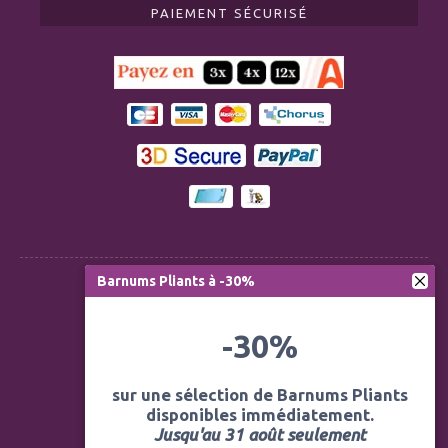
PAIEMENT SÉCURISÉ
Barnums Pliants à -30%
Règlementation ERP CTS
-30%
Modération des avis
Mentions légales
sur une sélection de Barnums Pliants
disponibles immédiatement.
Politique de confidentialité
Jusqu'au 31 août seulement