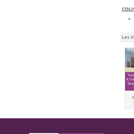
COLI
Les i
Tunn
9,15
de p
6