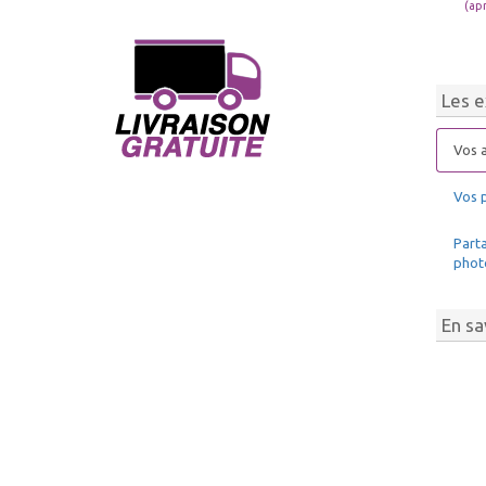
(ap
Les e
Vos a
Vos 
Parta
phot
En sa