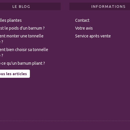
LE BLOG
INFORMATIONS
les pliantes
Contact
st le poids d’un barnum ?
Votre avis
nt monter une tonnelle
Service après vente
 ?
t bien choisir sa tonnelle
 ?
-ce qu’un barnum pliant ?
us les articles