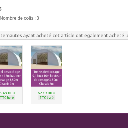
S
Nombre de colis :
3
nternautes ayant acheté cet article ont également acheté le
el de stockage
Tunnel de stockage
m x 12m hauteur
9,15m x 10m hauteur
assage 3,50m -
de passage 3,50m -
Chassis 2m
Chassis 2m
949.00 €
6239.00 €
TTC livré
TTC livré