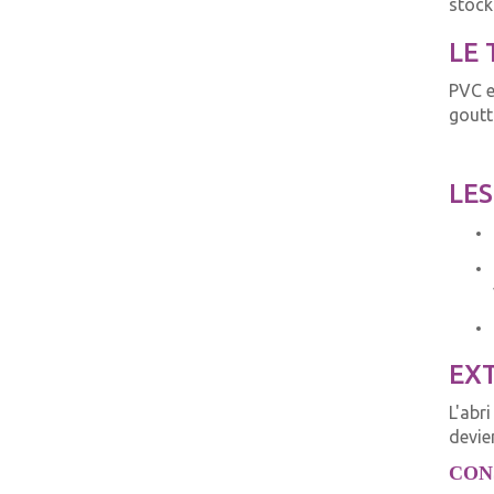
stock
LE 
PVC e
goutt
LES
EX
L'abr
devien
CON