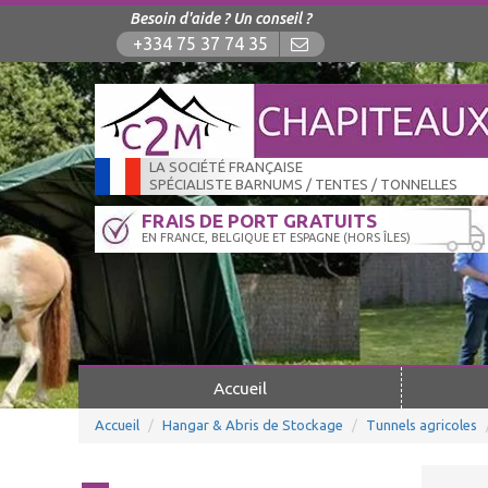
Besoin d'aide ? Un conseil ?
+334 75 37 74 35
LA SOCIÉTÉ FRANÇAISE
SPÉCIALISTE BARNUMS / TENTES / TONNELLES
FRAIS DE PORT GRATUITS
EN FRANCE, BELGIQUE ET ESPAGNE (HORS ÎLES)
Accueil
Accueil
Hangar & Abris de Stockage
Tunnels agricoles