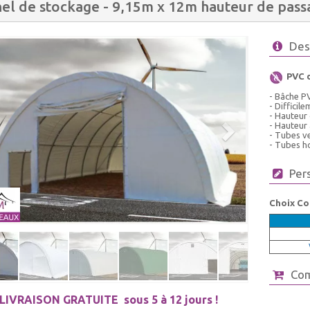
el de stockage - 9,15m x 12m hauteur de pass
Des
PVC 
- Bâche P
- Difficil
- Hauteur
- Hauteur 
- Tubes ve
- Tubes ho
Per
Choix Co
Co
LIVRAISON GRATUITE
sous 5 à 12 jours !