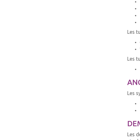
Les t
Les t
ANC
Les s
DEM
Les d