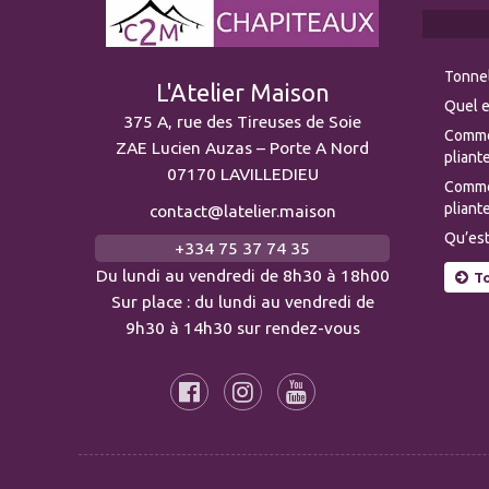
Tonnel
L'Atelier Maison
Quel e
375 A, rue des Tireuses de Soie
Comme
ZAE Lucien Auzas – Porte A Nord
pliante
07170 LAVILLEDIEU
Commen
pliante
contact@latelier.maison
Qu’est
+334 75 37 74 35
Du lundi au vendredi de 8h30 à 18h00
To
Sur place : du lundi au vendredi de
9h30 à 14h30 sur rendez-vous