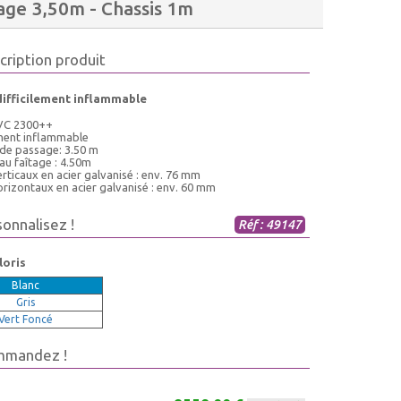
age 3,50m - Chassis 1m
cription produit
difficilement inflammable
VC 2300++
ement inflammable
 de passage: 3.50 m
au faîtage : 4.50m
rticaux en acier galvanisé : env. 76 mm
rizontaux en acier galvanisé : env. 60 mm
sonnalisez !
Réf : 49147
loris
Blanc
Gris
Vert Foncé
mmandez !