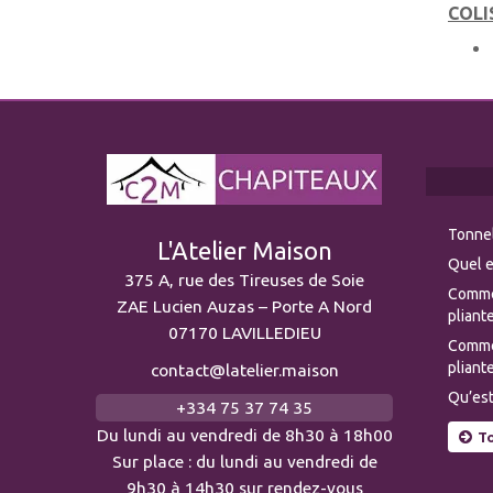
COLI
Tonnel
L'Atelier Maison
Quel e
375 A, rue des Tireuses de Soie
Comme
ZAE Lucien Auzas – Porte A Nord
pliante
07170 LAVILLEDIEU
Commen
pliante
contact@latelier.maison
Qu’est
+334 75 37 74 35
Du lundi au vendredi de 8h30 à 18h00
To
Sur place : du lundi au vendredi de
9h30 à 14h30 sur rendez-vous