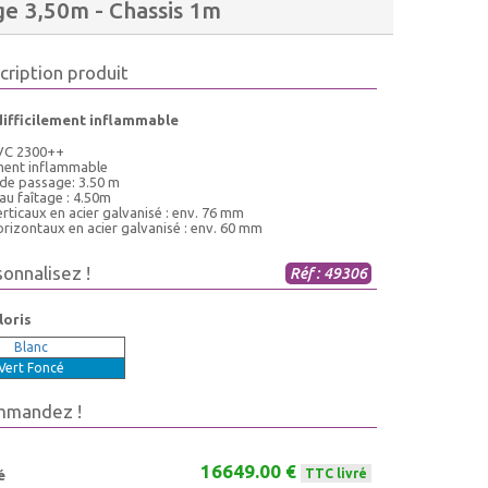
e 3,50m - Chassis 1m
cription produit
difficilement inflammable
VC 2300++
ement inflammable
 de passage: 3.50 m
au faîtage : 4.50m
rticaux en acier galvanisé : env. 76 mm
rizontaux en acier galvanisé : env. 60 mm
sonnalisez !
Réf : 49306
loris
Blanc
Vert Foncé
mmandez !
16649.00 €
TTC livré
é