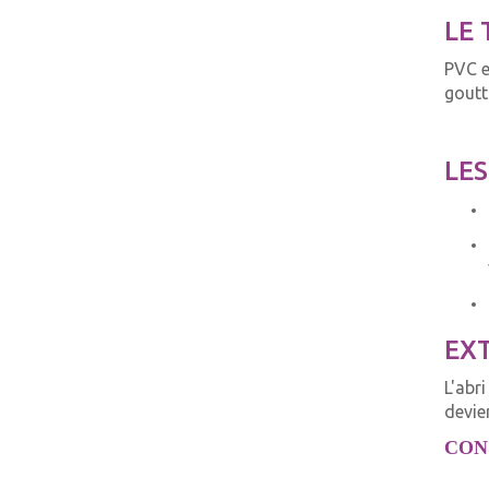
LE 
PVC e
goutt
LES
EX
L'abr
devien
CON