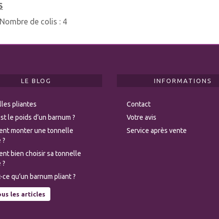
S
Nombre de colis :
4
LE BLOG
INFORMATIONS
les pliantes
Contact
st le poids d’un barnum ?
Votre avis
nt monter une tonnelle
Service après vente
 ?
t bien choisir sa tonnelle
 ?
-ce qu’un barnum pliant ?
us les articles