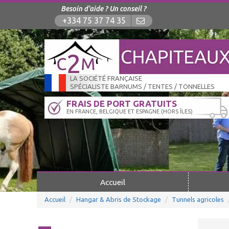
Besoin d'aide ? Un conseil ?
+334 75 37 74 35
LA SOCIÉTÉ FRANÇAISE
SPÉCIALISTE BARNUMS / TENTES / TONNELLES
FRAIS DE PORT GRATUITS
EN FRANCE, BELGIQUE ET ESPAGNE (HORS ÎLES)
Accueil
Accueil
Hangar & Abris de Stockage
Tunnels agricoles