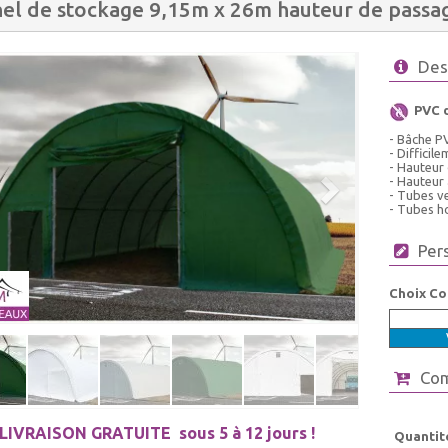
el de stockage 9,15m x 26m hauteur de passag
Des
PVC 
- Bâche P
- Difficil
- Hauteur
- Hauteur 
- Tubes ve
- Tubes ho
Per
Choix Co
Co
LIVRAISON GRATUITE
sous 5 à 12 jours !
Quantit