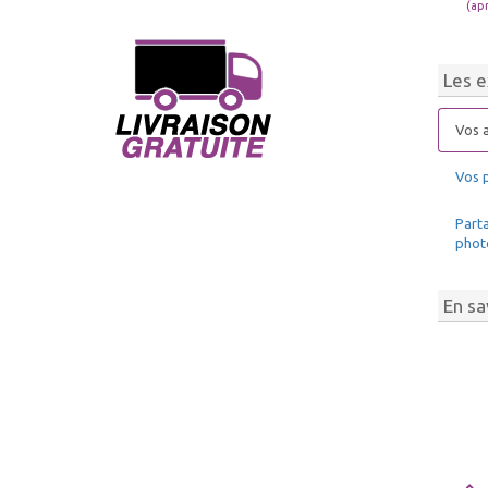
(ap
Les e
Vos a
Vos 
Parta
phot
En sa