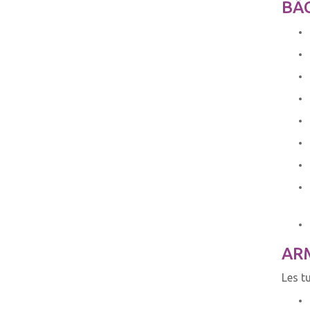
BÂC
AR
Les t