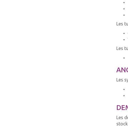
Les t
Les t
ANC
Les s
DEM
Les d
stock