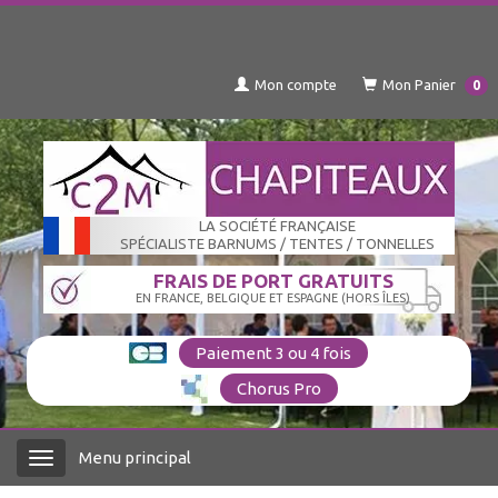
Mon compte
Mon Panier
0
LA SOCIÉTÉ FRANÇAISE
SPÉCIALISTE BARNUMS / TENTES / TONNELLES
FRAIS DE PORT GRATUITS
EN FRANCE, BELGIQUE ET ESPAGNE (HORS ÎLES)
Paiement 3 ou 4 fois
Chorus Pro
Menu principal
Menu