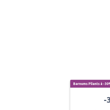
Barnums Pliants à -3
-