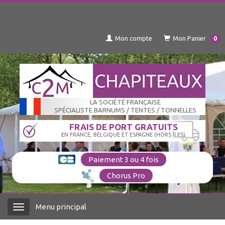
Mon compte
Mon Panier
0
LA SOCIÉTÉ FRANÇAISE
SPÉCIALISTE BARNUMS / TENTES / TONNELLES
FRAIS DE PORT GRATUITS
EN FRANCE, BELGIQUE ET ESPAGNE (HORS ÎLES)
Paiement 3 ou 4 fois
Chorus Pro
Menu principal
Menu