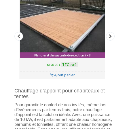
8
Plancher et chassis tente de réception 5 x 8
Pla
TTC livré
6196.00 €
Ajout panier
Chauffage d’appoint pour chapiteaux et
tentes
Pour garantir le confort de vos invités, même lors
d’événements par temps frais, notre chauffage
d’appoint est la solution idéale. Avec une puissance
de 10 kW, il est parfaitement adapté aux chapiteaux,
barnums et tonnelles, offrant une chaleur homogène