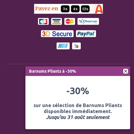
Barnums Pliants à -30%
Règlementation ERP CTS
-30%
Modération des avis
Mentions légales
sur une sélection de Barnums Pliants
disponibles immédiatement.
Politique de confidentialité
Jusqu'au 31 août seulement
Conditions générales de vente