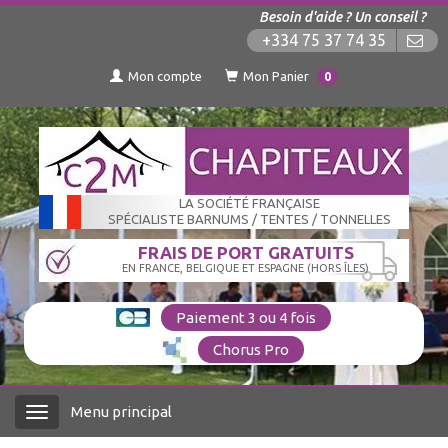
Besoin d'aide ? Un conseil ?
+334 75 37 74 35
Mon compte
Mon Panier
0
LA SOCIÉTÉ FRANÇAISE
SPÉCIALISTE BARNUMS / TENTES / TONNELLES
FRAIS DE PORT GRATUITS
EN FRANCE, BELGIQUE ET ESPAGNE (HORS ÎLES)
Paiement 3 ou 4 fois
Chorus Pro
Menu principal
Menu