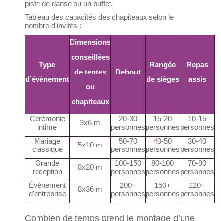
piste de danse ou un buffet.
Tableau des capacités des chapiteaux selon le
nombre d'invités :
Dimensions
conseillées
Type
Rangée
Repas
de tentes
Debout
d’événement
de sièges
assis
ou
chapiteaux
Cérémonie
20-30
15-20
10-15
3x6 m
intime
personnes
personnes
personnes
Mariage
50-70
40-50
30-40
5x10 m
classique
personnes
personnes
personnes
Grande
100-150
80-100
70-90
8x20 m
réception
personnes
personnes
personnes
Événement
200+
150+
120+
8x36 m
d'entreprise
personnes
personnes
personnes
Combien de temps prend le montage d’une