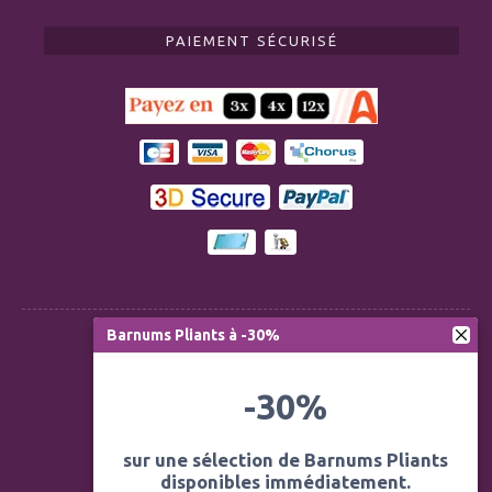
PAIEMENT SÉCURISÉ
Barnums Pliants à -30%
Règlementation ERP CTS
-30%
Modération des avis
Mentions légales
sur une sélection de Barnums Pliants
disponibles immédiatement.
Politique de confidentialité