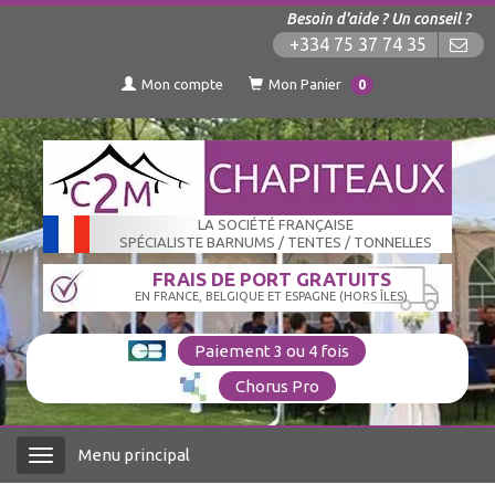
Besoin d'aide ? Un conseil ?
+334 75 37 74 35
Mon compte
Mon Panier
0
LA SOCIÉTÉ FRANÇAISE
SPÉCIALISTE BARNUMS / TENTES / TONNELLES
FRAIS DE PORT GRATUITS
EN FRANCE, BELGIQUE ET ESPAGNE (HORS ÎLES)
Paiement 3 ou 4 fois
Chorus Pro
Menu principal
Menu