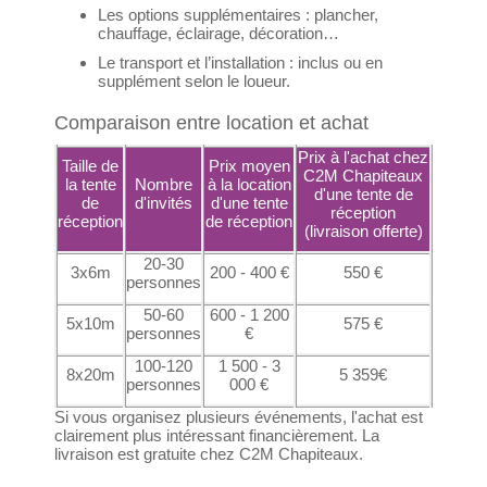
Les options supplémentaires : plancher,
chauffage, éclairage, décoration…
Le transport et l’installation : inclus ou en
supplément selon le loueur.
Comparaison entre location et achat
Prix à l'achat chez
Taille de
Prix moyen
C2M Chapiteaux
la tente
Nombre
à la location
d'une tente de
de
d'invités
d'une tente
réception
réception
de réception
(livraison offerte)
20-30
3x6m
200 - 400 €
550 €
personnes
50-60
600 - 1 200
5x10m
575 €
personnes
€
100-120
1 500 - 3
8x20m
5 359€
personnes
000 €
Si vous organisez plusieurs événements, l'achat est
clairement plus intéressant financièrement. La
livraison est gratuite chez C2M Chapiteaux.