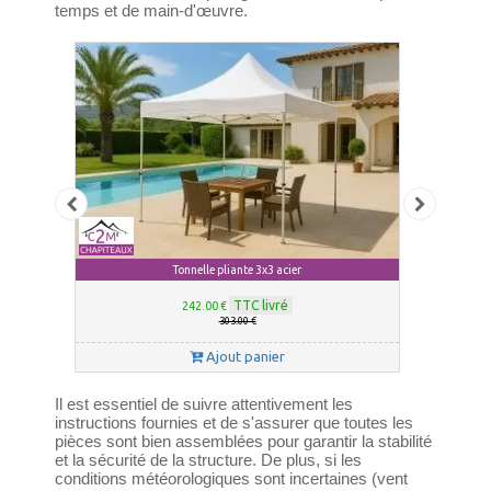
temps et de main-d'œuvre.
 pliante
Tonnelle pliante 3x3 acier
Barnum plia
TTC livré
242.00 €
303.00 €
Ajout panier
Il est essentiel de suivre attentivement les
instructions fournies et de s'assurer que toutes les
pièces sont bien assemblées pour garantir la stabilité
et la sécurité de la structure. De plus, si les
conditions météorologiques sont incertaines (vent