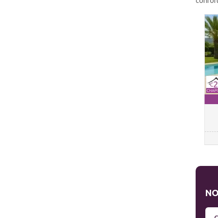
confort
NO
C