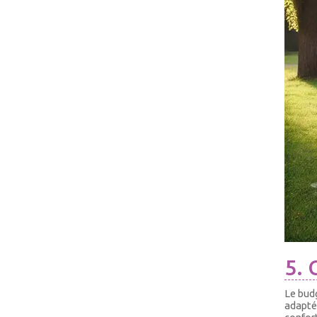
5. 
Le budg
adapté 