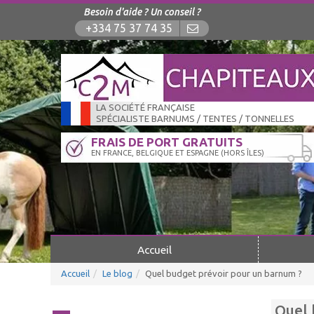
Besoin d'aide ? Un conseil ?
+334 75 37 74 35
LA SOCIÉTÉ FRANÇAISE
SPÉCIALISTE BARNUMS / TENTES / TONNELLES
FRAIS DE PORT GRATUITS
EN FRANCE, BELGIQUE ET ESPAGNE (HORS ÎLES)
Accueil
Accueil
Le blog
Quel budget prévoir pour un barnum ?
Quel 