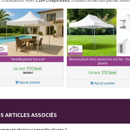
 d’utilisation. Avec
C2M Chapiteaux
, trouvez le barnum parfait selo
Tonnelle pliante 3x3 acier
Barnum pliant 3x4,5 aluminium anti feu - Ton
pliante
TTC livré
242.00 €
TTC livré
303.00 €
739.00 €
Ajout panier
Ajout panier
S ARTICLES ASSOCIÉS
omment choisir sa tonnelle pliante ?