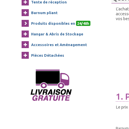
Tente de réception
L'achat
Barnum pliant
accesso
vos bes
Produits disponibles en
24/48h
Hangar & Abris de Stockage
Accessoires et Aménagement
Pièces Détachées
1. 
Le prix
Barnum 