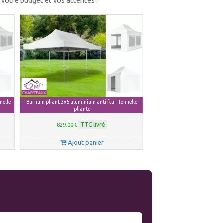
n votre budget et vos attentes !
nelle
Barnum pliant 3x6 aluminium anti feu - Tonnelle
pliante
TTC livré
829.00 €
Ajout panier