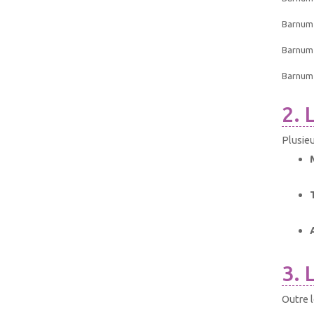
Barnum 
Barnum 
Barnum
2. 
Plusieu
3. 
Outre l