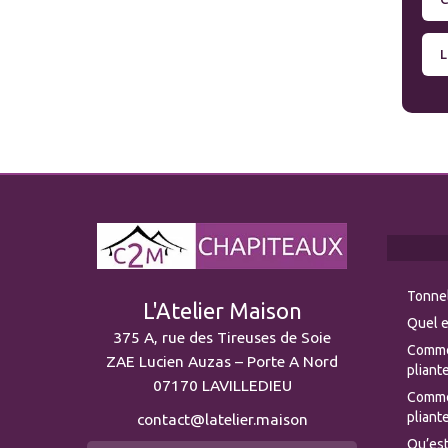
L
Tonnel
L'Atelier Maison
Quel e
375 A, rue des Tireuses de Soie
Comme
ZAE Lucien Auzas – Porte A Nord
pliante
07170 LAVILLEDIEU
Commen
pliante
contact@latelier.maison
Qu’est