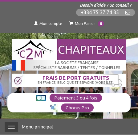
Besoin d'aide ? Un conseil ?
+334 75 37 74 35
Mon compte
Mon Panier
0
LA SOCIÉTÉ FRANÇAISE
SPÉCIALISTE BARNUMS / TENTES / TONNELLES
FRAIS DE PORT GRATUITS
EN FRANCE, BELGIQUE ET ESPAGNE (HORS ÎLES)
Paiement 3 ou 4 fois
Chorus Pro
Menu principal
Menu