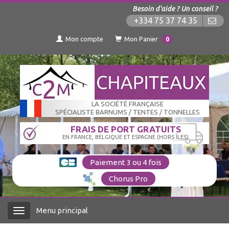
Besoin d'aide ? Un conseil ?
+334 75 37 74 35
Mon compte
Mon Panier
0
LA SOCIÉTÉ FRANÇAISE
SPÉCIALISTE BARNUMS / TENTES / TONNELLES
FRAIS DE PORT GRATUITS
EN FRANCE, BELGIQUE ET ESPAGNE (HORS ÎLES)
Paiement 3 ou 4 fois
Chorus Pro
Menu principal
Menu