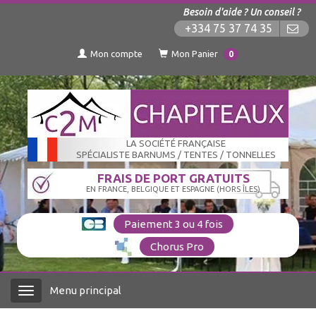
Besoin d'aide ? Un conseil ?
+334 75 37 74 35
Mon compte
Mon Panier
0
LA SOCIÉTÉ FRANÇAISE
SPÉCIALISTE BARNUMS / TENTES / TONNELLES
FRAIS DE PORT GRATUITS
EN FRANCE, BELGIQUE ET ESPAGNE (HORS ÎLES)
Paiement 3 ou 4 fois
Chorus Pro
Menu principal
Menu