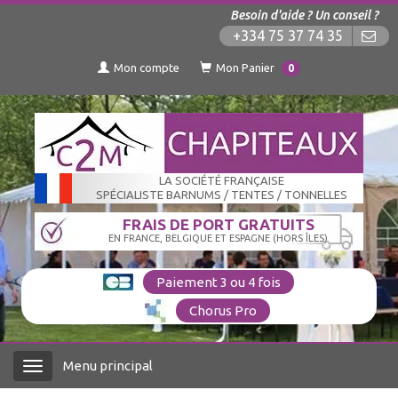
Besoin d'aide ? Un conseil ?
+334 75 37 74 35
Mon compte
Mon Panier
0
LA SOCIÉTÉ FRANÇAISE
SPÉCIALISTE BARNUMS / TENTES / TONNELLES
FRAIS DE PORT GRATUITS
EN FRANCE, BELGIQUE ET ESPAGNE (HORS ÎLES)
Paiement 3 ou 4 fois
Chorus Pro
Menu principal
Menu