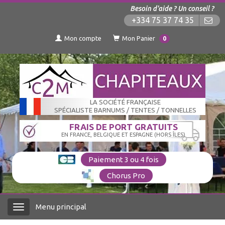
Besoin d'aide ? Un conseil ?
+334 75 37 74 35
Mon compte
Mon Panier
0
LA SOCIÉTÉ FRANÇAISE
SPÉCIALISTE BARNUMS / TENTES / TONNELLES
FRAIS DE PORT GRATUITS
EN FRANCE, BELGIQUE ET ESPAGNE (HORS ÎLES)
Paiement 3 ou 4 fois
Chorus Pro
Menu principal
Menu