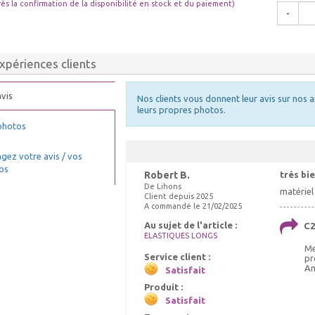
rès la confirmation de la disponibilité en stock et du paiement)
-
xpériences clients
vis
Nos clients vous donnent leur avis sur nos a
leurs propres photos.
photos
gez votre avis / vos
os
Robert B.
trés bi
De Lihons
matériel 
Client depuis 2025
A commandé le 21/02/2025
Au sujet de l'article :
C2
ELASTIQUES LONGS
Me
Service client :
pr
Am
Satisfait
Produit :
Satisfait