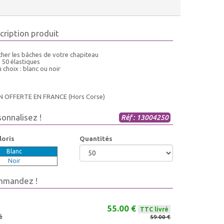
cription produit
cher les bâches de votre chapiteau
 50 élastiques
 choix : blanc ou noir
N OFFERTE EN FRANCE (Hors Corse)
sonnalisez !
Réf : 13004250
loris
Quantités
Blanc
Noir
mmandez !
55.00 €
TTC livré
é
59.00 €