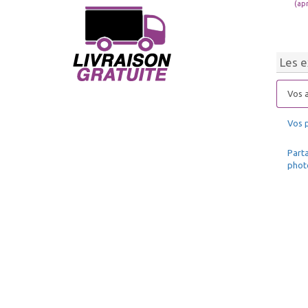
(ap
Les e
Vos a
Vos 
Parta
phot