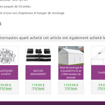
en paquet de 50 unités.
nt à tous nos chapiteaux et hangar de stockage
S
nternautes ayant acheté cet article ont également acheté le
Tente de stockage 4 x
LASTIQUES
SACS DE
6 Qualité Pro XL en
Goutti
COURTS
RANGEMENT
2.60m hauteur de
passage
30.00 €
119.00 €
1159.00 €
59.0
TTC livré
TTC livré
TTC livré
TTC l