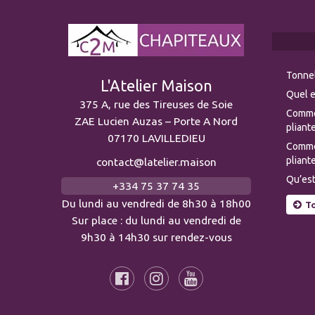
Tonnel
L'Atelier Maison
Quel e
375 A, rue des Tireuses de Soie
Comme
ZAE Lucien Auzas – Porte A Nord
pliante
07170 LAVILLEDIEU
Commen
pliante
contact@latelier.maison
Qu’est
+334 75 37 74 35
Du lundi au vendredi de 8h30 à 18h00
To
Sur place : du lundi au vendredi de
9h30 à 14h30 sur rendez-vous