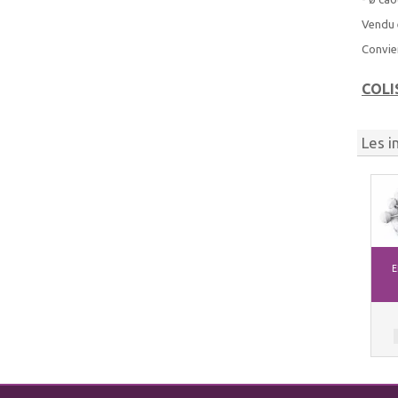
Vendu 
Convie
COLI
Les i
E