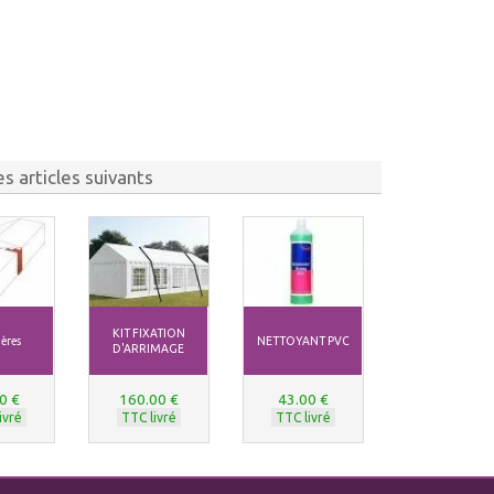
s articles suivants
KIT FIXATION
ères
NETTOYANT PVC
D'ARRIMAGE
0 €
160.00 €
43.00 €
ivré
TTC livré
TTC livré