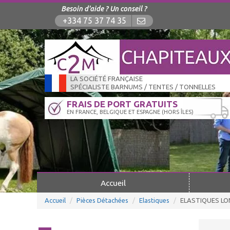
Besoin d'aide ? Un conseil ?
+334 75 37 74 35
LA SOCIÉTÉ FRANÇAISE
SPÉCIALISTE BARNUMS / TENTES / TONNELLES
FRAIS DE PORT GRATUITS
EN FRANCE, BELGIQUE ET ESPAGNE (HORS ÎLES)
Accueil
Accueil
Pièces Détachées
Elastiques
ELASTIQUES L