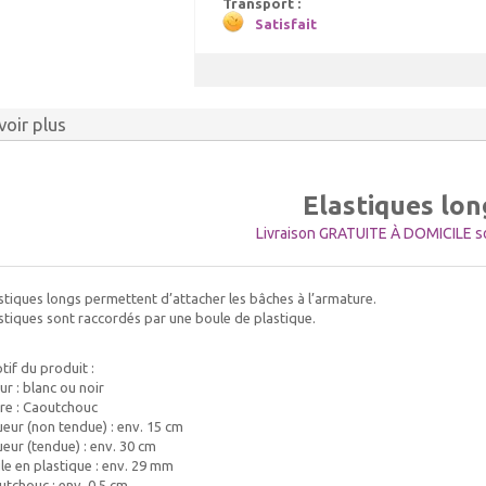
Transport :
Satisfait
voir plus
Elastiques lon
Livraison GRATUITE À DOMICILE so
stiques longs permettent d’attacher les bâches à l’armature.
stiques sont raccordés par une boule de plastique.
tif du produit :
ur : blanc ou noir
ère : Caoutchouc
eur (non tendue) : env. 15 cm
eur (tendue) : env. 30 cm
le en plastique : env. 29 mm
utchouc : env. 0,5 cm