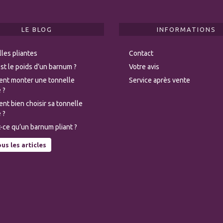
LE BLOG
INFORMATIONS
les pliantes
Contact
st le poids d’un barnum ?
Votre avis
nt monter une tonnelle
Service après vente
 ?
t bien choisir sa tonnelle
 ?
-ce qu’un barnum pliant ?
us les articles