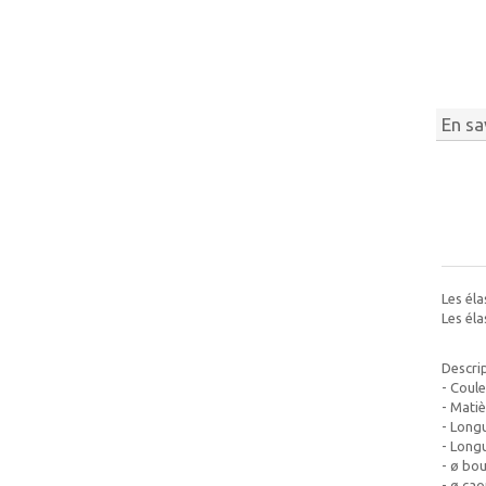
En sa
Les éla
Les éla
Descrip
- Coule
- Mati
- Longu
- Longu
- ø bou
- ø cao