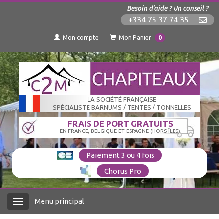
Besoin d'aide ? Un conseil ?
+334 75 37 74 35
Mon compte
Mon Panier
0
LA SOCIÉTÉ FRANÇAISE
SPÉCIALISTE BARNUMS / TENTES / TONNELLES
FRAIS DE PORT GRATUITS
EN FRANCE, BELGIQUE ET ESPAGNE (HORS ÎLES)
Paiement 3 ou 4 fois
Chorus Pro
Menu principal
Menu