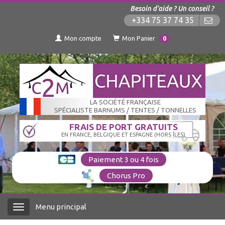
Besoin d'aide ? Un conseil ?
+334 75 37 74 35
Mon compte
Mon Panier
0
LA SOCIÉTÉ FRANÇAISE
SPÉCIALISTE BARNUMS / TENTES / TONNELLES
FRAIS DE PORT GRATUITS
EN FRANCE, BELGIQUE ET ESPAGNE (HORS ÎLES)
Paiement 3 ou 4 fois
Chorus Pro
Menu principal
Menu