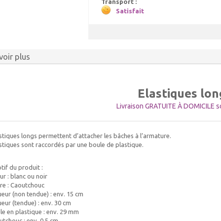
Transport :
Satisfait
voir plus
Elastiques lon
Livraison GRATUITE À DOMICILE so
stiques longs permettent d’attacher les bâches à l’armature.
stiques sont raccordés par une boule de plastique.
tif du produit :
ur : blanc ou noir
ère : Caoutchouc
eur (non tendue) : env. 15 cm
eur (tendue) : env. 30 cm
le en plastique : env. 29 mm
utchouc : env. 0,5 cm