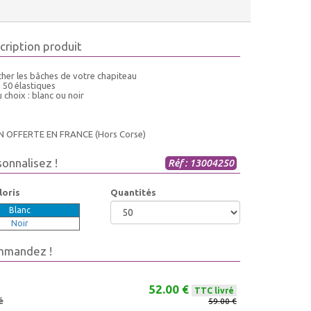
cription produit
cher les bâches de votre chapiteau
 50 élastiques
 choix : blanc ou noir
N OFFERTE EN FRANCE (Hors Corse)
sonnalisez !
Réf : 13004250
loris
Quantités
Blanc
Noir
mmandez !
52.00 €
TTC livré
é
59.00 €