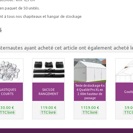
en paquet de 50 unités.
nt à tous nos chapiteaux et hangar de stockage
S
nternautes ayant acheté cet article ont également acheté le
Tente de stockage 4 x
LASTIQUES
SACS DE
6 Qualité Pro XL en
Goutti
COURTS
RANGEMENT
2.60m hauteur de
passage
30.00 €
119.00 €
1159.00 €
59.0
TTC livré
TTC livré
TTC livré
TTC l