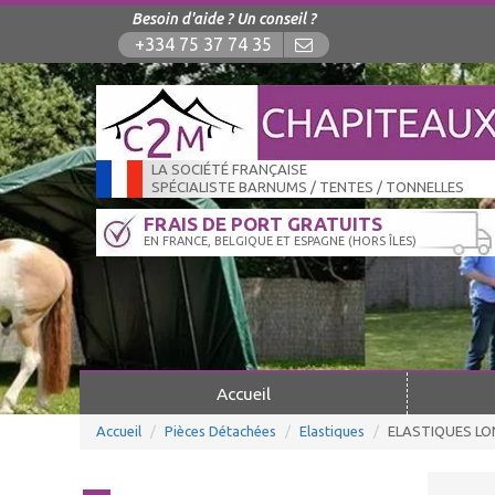
Besoin d'aide ? Un conseil ?
+334 75 37 74 35
LA SOCIÉTÉ FRANÇAISE
SPÉCIALISTE BARNUMS / TENTES / TONNELLES
FRAIS DE PORT GRATUITS
EN FRANCE, BELGIQUE ET ESPAGNE (HORS ÎLES)
Accueil
Accueil
Pièces Détachées
Elastiques
ELASTIQUES L