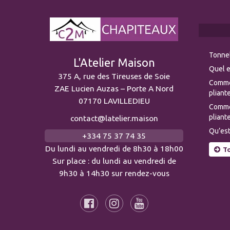
Tonnel
L'Atelier Maison
Quel e
375 A, rue des Tireuses de Soie
Comme
ZAE Lucien Auzas – Porte A Nord
pliante
07170 LAVILLEDIEU
Commen
pliante
contact@latelier.maison
Qu’est
+334 75 37 74 35
Du lundi au vendredi de 8h30 à 18h00
To
Sur place : du lundi au vendredi de
9h30 à 14h30 sur rendez-vous