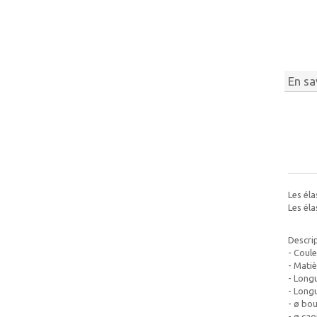
En sa
Les éla
Les éla
Descrip
- Coule
- Mati
- Longu
- Longu
- ø bou
- ø cao