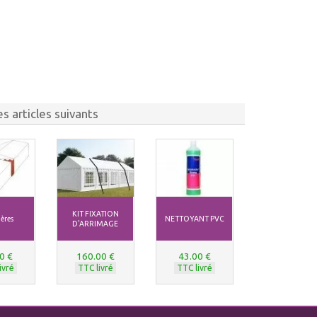
s articles suivants
KIT FIXATION
ères
NETTOYANT PVC
D'ARRIMAGE
0 €
160.00 €
43.00 €
ivré
TTC livré
TTC livré