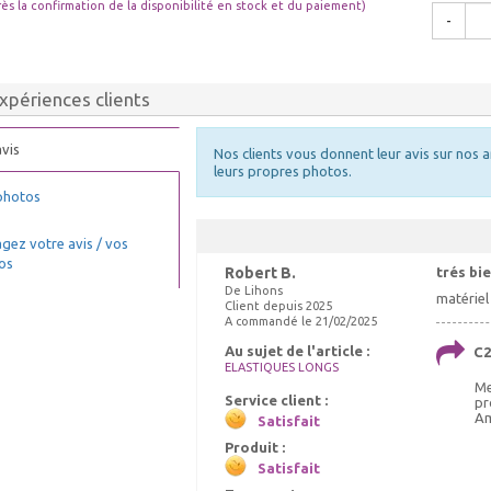
rès la confirmation de la disponibilité en stock et du paiement)
-
xpériences clients
vis
Nos clients vous donnent leur avis sur nos a
leurs propres photos.
photos
gez votre avis / vos
os
Robert B.
trés bi
De Lihons
matériel 
Client depuis 2025
A commandé le 21/02/2025
Au sujet de l'article :
C2
ELASTIQUES LONGS
Me
Service client :
pr
Am
Satisfait
Produit :
Satisfait