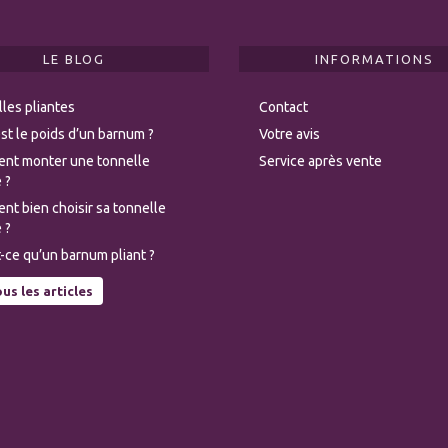
LE BLOG
INFORMATIONS
les pliantes
Contact
st le poids d’un barnum ?
Votre avis
nt monter une tonnelle
Service après vente
 ?
t bien choisir sa tonnelle
 ?
-ce qu’un barnum pliant ?
us les articles