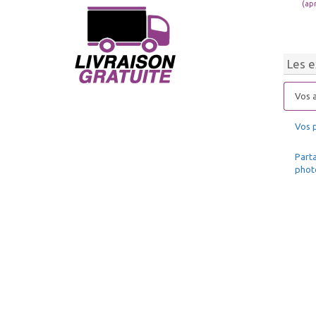
(ap
Les e
Vos a
Vos 
Parta
phot