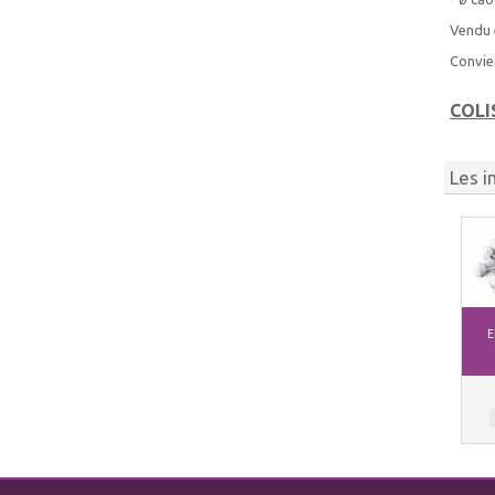
Vendu 
Convie
COLI
Les i
E