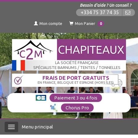
Besoin d'aide ? Un conseil ?
+334 75 37 74 35
Mon compte
Mon Panier
0
LA SOCIÉTÉ FRANÇAISE
SPÉCIALISTE BARNUMS / TENTES / TONNELLES
FRAIS DE PORT GRATUITS
EN FRANCE, BELGIQUE ET ESPAGNE (HORS ÎLES)
Paiement 3 ou 4 fois
Chorus Pro
Menu principal
Menu