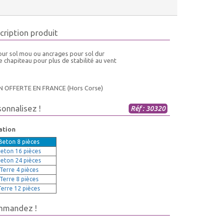
cription produit
our sol mou ou ancrages pour sol dur
e chapiteau pour plus de stabilité au vent
N OFFERTE EN FRANCE (Hors Corse)
sonnalisez !
Réf : 30320
ation
Beton 8 pièces
Beton 16 pièces
Beton 24 pièces
 Terre 4 pièces
 Terre 8 pièces
Terre 12 pièces
mmandez !