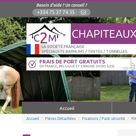
Besoin d'aide ? Un conseil ?
+334 75 37 74 35
LA SOCIÉTÉ FRANÇAISE
SPÉCIALISTE BARNUMS / TENTES / TONNELLES
FRAIS DE PORT GRATUITS
EN FRANCE, BELGIQUE ET ESPAGNE (HORS ÎLES)
Accueil
Accueil
Pièces Détachées
Fixations / Pack sécurité
FI