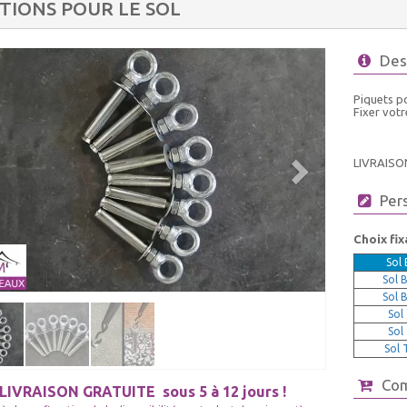
ATIONS POUR LE SOL
Des
Piquets p
Fixer votr
LIVRAISO
Per
Choix fix
Sol 
Sol 
Sol 
Sol
Sol
Sol 
Co
LIVRAISON GRATUITE
sous 5 à 12 jours !