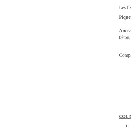
Les fi
Pique
Ancra
béton,
Compat
COLI