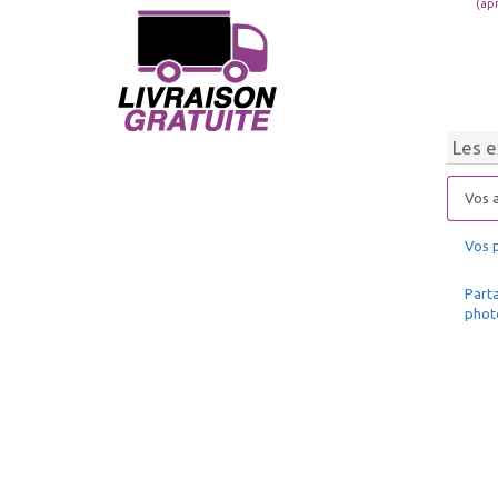
(ap
Les e
Vos a
Vos 
Parta
phot