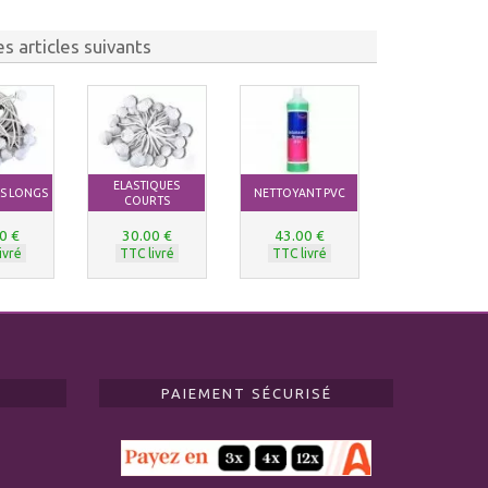
s articles suivants
ELASTIQUES
ES LONGS
NETTOYANT PVC
COURTS
0 €
30.00 €
43.00 €
ivré
TTC livré
TTC livré
PAIEMENT SÉCURISÉ