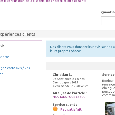
rès la confirmation de la disponibilité en stock et du paiement)
Quantit
-
xpériences clients
vis
Nos clients vous donnent leur avis sur nos a
leurs propres photos.
photos
gez votre avis / vos
os
Christian L.
Service
De Sanvignes les mines
Bonjour,
Client depuis 2025
renseign
A commandé le 26/06/2025
dialogue 
persuadé
Au sujet de l'article :
command
FIXATIONS POUR LE SOL
Service client :
Peu satisfait