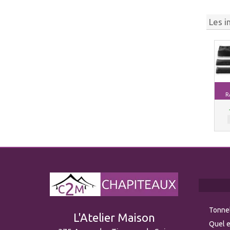
Les i
R
Tonnel
L'Atelier Maison
Quel e