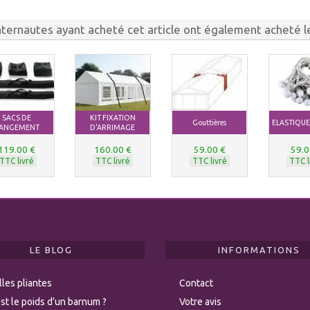
nternautes ayant acheté cet article ont également acheté le
SACS DE
KIT FIXATION
Gouttières
ELASTIQU
ANGEMENT
D'ARRIMAGE
119.00 €
160.00 €
59.00 €
59.0
TTC livré
TTC livré
TTC livré
TTC l
LE BLOG
INFORMATIONS
les pliantes
Contact
st le poids d’un barnum ?
Votre avis