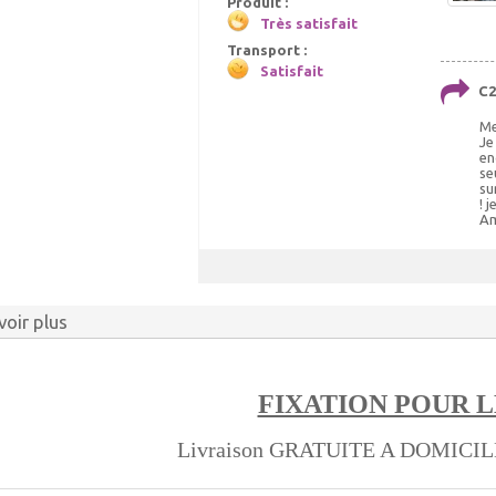
Produit :
Très satisfait
Transport :
Satisfait
C2
Me
Je
en
se
su
! 
Am
voir plus
FIXATION POUR L
Livraison GRATUITE A DOMICI