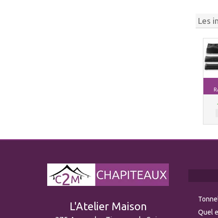
Les i
R
Tonnel
L'Atelier Maison
Quel e