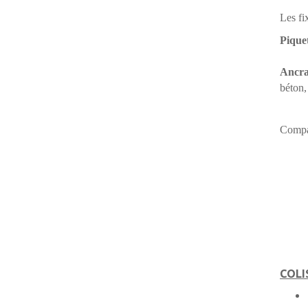
Les fi
Pique
Ancra
béton,
Compat
COLI