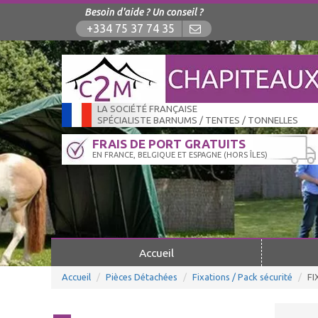
Besoin d'aide ? Un conseil ?
+334 75 37 74 35
LA SOCIÉTÉ FRANÇAISE
SPÉCIALISTE BARNUMS / TENTES / TONNELLES
FRAIS DE PORT GRATUITS
EN FRANCE, BELGIQUE ET ESPAGNE (HORS ÎLES)
Accueil
Accueil
Pièces Détachées
Fixations / Pack sécurité
FI