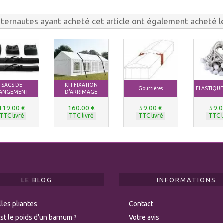
nternautes ayant acheté cet article ont également acheté le
SACS DE
KIT FIXATION
Gouttières
ELASTIQU
ANGEMENT
D'ARRIMAGE
119.00 €
160.00 €
59.00 €
59.0
TTC livré
TTC livré
TTC livré
TTC l
LE BLOG
INFORMATIONS
les pliantes
Contact
st le poids d’un barnum ?
Votre avis