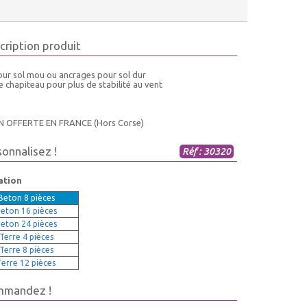
cription produit
our sol mou ou ancrages pour sol dur
e chapiteau pour plus de stabilité au vent
N OFFERTE EN FRANCE (Hors Corse)
sonnalisez !
Réf : 30320
ation
Beton 8 pièces
Beton 16 pièces
Beton 24 pièces
 Terre 4 pièces
 Terre 8 pièces
Terre 12 pièces
mmandez !