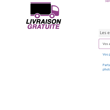
(ap
Les e
Vos a
Vos 
Parta
phot