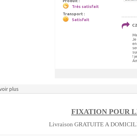
Produit :
Très satisfait
Transport :
Satisfait
C2
Me
Je
en
se
su
! 
Am
voir plus
FIXATION POUR L
Livraison GRATUITE A DOMICI