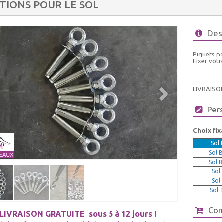
ATIONS POUR LE SOL
Des
Piquets p
Fixer votr
LIVRAISO
Per
Choix fix
Sol 
Sol 
Sol 
Sol
Sol
Sol 
Co
LIVRAISON GRATUITE
sous 5 à 12 jours !