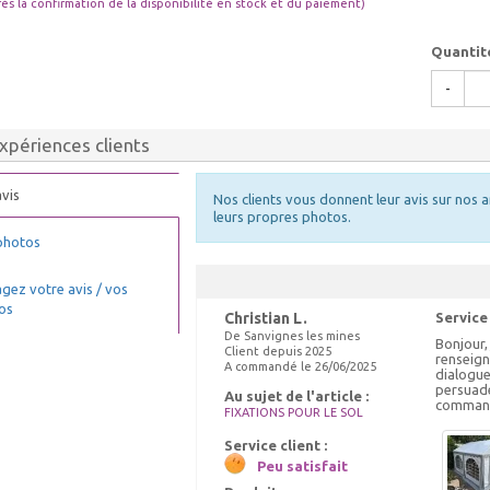
rès la confirmation de la disponibilité en stock et du paiement)
Quantit
-
xpériences clients
vis
Nos clients vous donnent leur avis sur nos a
leurs propres photos.
photos
gez votre avis / vos
os
Christian L.
Service
De Sanvignes les mines
Bonjour,
Client depuis 2025
renseign
A commandé le 26/06/2025
dialogue 
persuadé
Au sujet de l'article :
command
FIXATIONS POUR LE SOL
Service client :
Peu satisfait