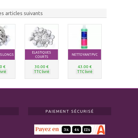
s articles suivants
ELASTIQUES
ES LONGS
NETTOYANT PVC
COURTS
0 €
30.00 €
43.00 €
ivré
TTC livré
TTC livré
PAIEMENT SÉCURISÉ