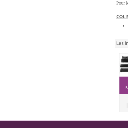
Pour 
COLI
Les i
R