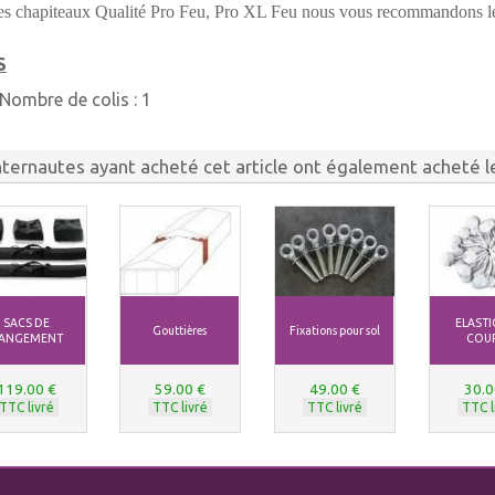
les chapiteaux Qualité Pro Feu, Pro XL Feu nous vous recommand
S
Nombre de colis :
1
nternautes ayant acheté cet article ont également acheté le
SACS DE
ELAST
Gouttières
Fixations pour sol
ANGEMENT
COU
119.00 €
59.00 €
49.00 €
30.0
TTC livré
TTC livré
TTC livré
TTC l