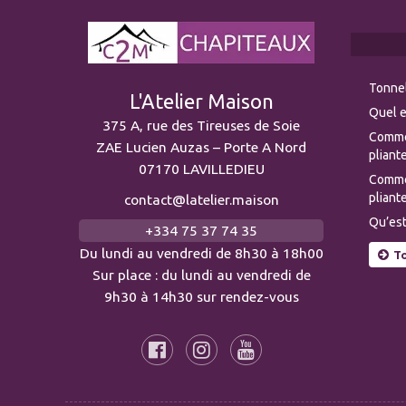
Tonnel
L'Atelier Maison
Quel e
375 A, rue des Tireuses de Soie
Comme
ZAE Lucien Auzas – Porte A Nord
pliante
07170 LAVILLEDIEU
Commen
pliante
contact@latelier.maison
Qu’est
+334 75 37 74 35
Du lundi au vendredi de 8h30 à 18h00
To
Sur place : du lundi au vendredi de
9h30 à 14h30 sur rendez-vous