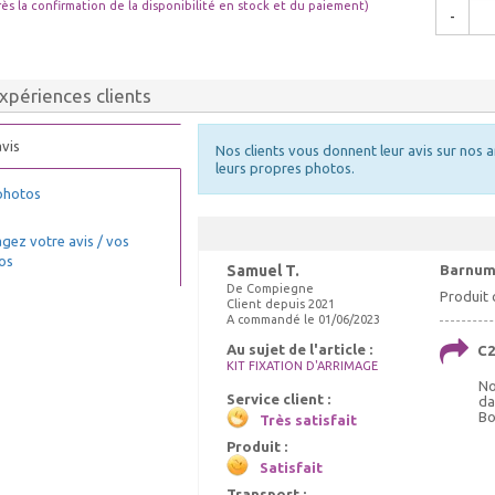
rès la confirmation de la disponibilité en stock et du paiement)
-
xpériences clients
vis
Nos clients vous donnent leur avis sur nos a
leurs propres photos.
photos
gez votre avis / vos
os
Samuel T.
Barnu
De Compiegne
Produit 
Client depuis 2021
A commandé le 01/06/2023
Au sujet de l'article :
C2
KIT FIXATION D'ARRIMAGE
No
Service client :
da
Bo
Très satisfait
Produit :
Satisfait
Transport :