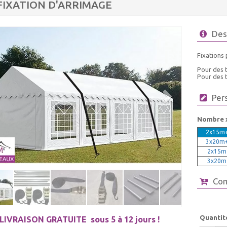
 FIXATION D'ARRIMAGE
Des
Fixations 
Pour des t
Pour des t
Per
Nombre 
2x15m+
3x20m+
2x15m+
3x20m+
Co
Quantit
LIVRAISON GRATUITE
sous 5 à 12 jours !