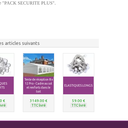
ons le "PACK SECURITE PLUS".
s articles suivants
Tente de réception 8 x
IQUES
12 Pro - Cadre au sol
ELASTIQUES LONGS
RTS
et renforts dans le
toit
0 €
3149.00 €
59.00 €
ivré
TTC livré
TTC livré