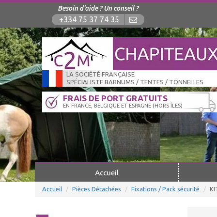
Besoin d'aide ? Un conseil ?
+334 75 37 74 35
LA SOCIÉTÉ FRANÇAISE
SPÉCIALISTE BARNUMS / TENTES / TONNELLES
FRAIS DE PORT GRATUITS
EN FRANCE, BELGIQUE ET ESPAGNE (HORS ÎLES)
Accueil
Accueil
Pièces Détachées
Fixations / Pack sécurité
KI