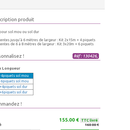
cription produit
pour sol mou ou sol dur
entes jusqu’à 6 mètres de largeur : Kit 2x15m + 4 piquets
entes de 6 à 8 mètres de largeur : Kit 3x20m + 6 piquets
sonnalisez !
Réf : 130426,
x Longueur
4piquets sol mou
6piquets sol mou
4piquets sol dur
6piquets sol dur
mmandez !
155.00 €
TTC livré
é
160.00 €