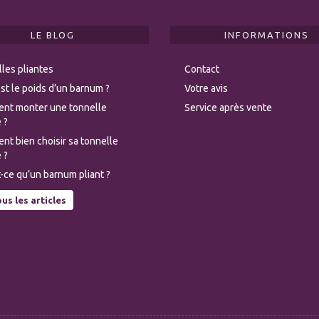
LE BLOG
INFORMATIONS
les pliantes
Contact
st le poids d’un barnum ?
Votre avis
nt monter une tonnelle
Service après vente
 ?
t bien choisir sa tonnelle
 ?
-ce qu’un barnum pliant ?
us les articles