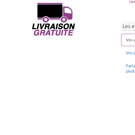
(ap
Les e
Vos a
Vos 
Parta
phot