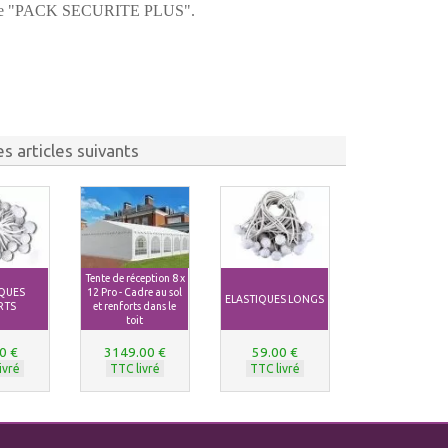
ons le "PACK SECURITE PLUS".
s articles suivants
Tente de réception 8 x
IQUES
12 Pro - Cadre au sol
ELASTIQUES LONGS
RTS
et renforts dans le
toit
0 €
3149.00 €
59.00 €
ivré
TTC livré
TTC livré