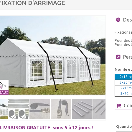
 FIXATION D'ARRIMAGE
Des
Fixations 
Pour des t
Pour des t
Per
Nombre 
2x15m+
3x20m+
2x15m+
3x20m+
Co
Quantit
LIVRAISON GRATUITE
sous 5 à 12 jours !