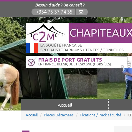
Besoin d'aide ? Un conseil ?
+334 75 37 74 35
LA SOCIÉTÉ FRANÇAISE
SPÉCIALISTE BARNUMS / TENTES / TONNELLES
FRAIS DE PORT GRATUITS
EN FRANCE, BELGIQUE ET ESPAGNE (HORS ÎLES)
Accueil
Accueil
Pièces Détachées
Fixations / Pack sécurité
KI