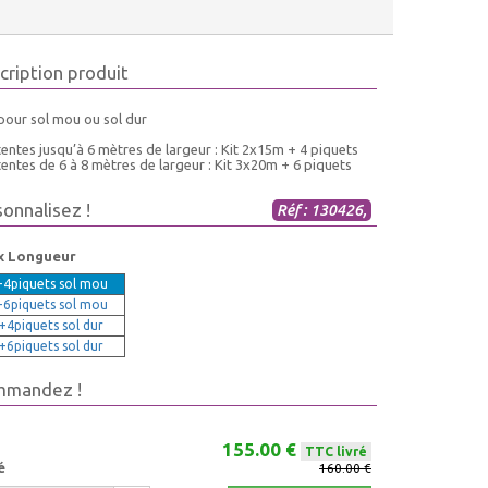
cription produit
pour sol mou ou sol dur
entes jusqu’à 6 mètres de largeur : Kit 2x15m + 4 piquets
entes de 6 à 8 mètres de largeur : Kit 3x20m + 6 piquets
sonnalisez !
Réf : 130426,
x Longueur
4piquets sol mou
6piquets sol mou
4piquets sol dur
6piquets sol dur
mmandez !
155.00 €
TTC livré
é
160.00 €