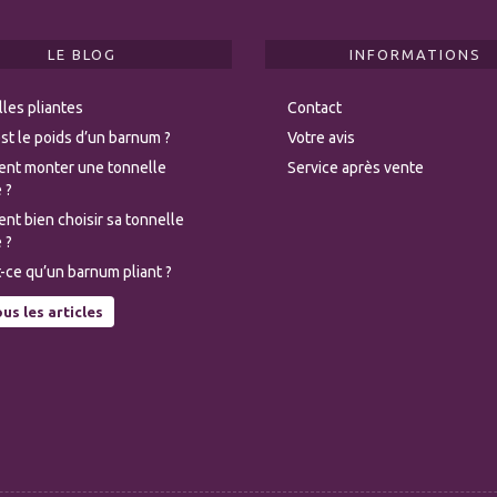
LE BLOG
INFORMATIONS
les pliantes
Contact
st le poids d’un barnum ?
Votre avis
nt monter une tonnelle
Service après vente
 ?
t bien choisir sa tonnelle
 ?
-ce qu’un barnum pliant ?
us les articles