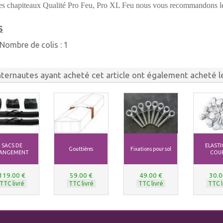
les chapiteaux Qualité Pro Feu, Pro XL Feu nous vous recommand
S
Nombre de colis :
1
nternautes ayant acheté cet article ont également acheté le
SACS DE
ELAST
Gouttières
Fixations pour sol
ANGEMENT
COU
119.00 €
59.00 €
49.00 €
30.0
TTC livré
TTC livré
TTC livré
TTC l