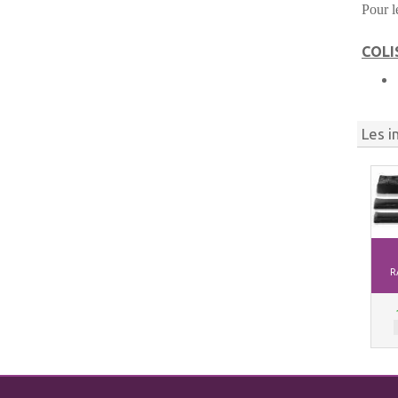
Pour 
COLI
Les i
R