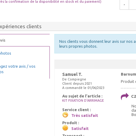
rès la confirmation de la disponibilité en stock et du paiement)
-
xpériences clients
vis
Nos clients vous donnent leur avis sur nos a
leurs propres photos.
photos
gez votre avis / vos
os
Samuel T.
Barnu
De Compiegne
Produit 
Client depuis 2021
A commandé le 01/06/2023
Au sujet de l'article :
C2
KIT FIXATION D'ARRIMAGE
No
Service client :
da
Bo
Très satisfait
Produit :
Satisfait
Transport :