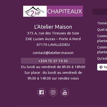
Tonnel
L'Atelier Maison
Quel e
375 A, rue des Tireuses de Soie
Comme
ZAE Lucien Auzas – Porte A Nord
pliante
07170 LAVILLEDIEU
Commen
pliante
contact@latelier.maison
Qu’est
+334 75 37 74 35
Du lundi au vendredi de 8h30 à 18h00
To
Sur place : du lundi au vendredi de
9h30 à 14h30 sur rendez-vous