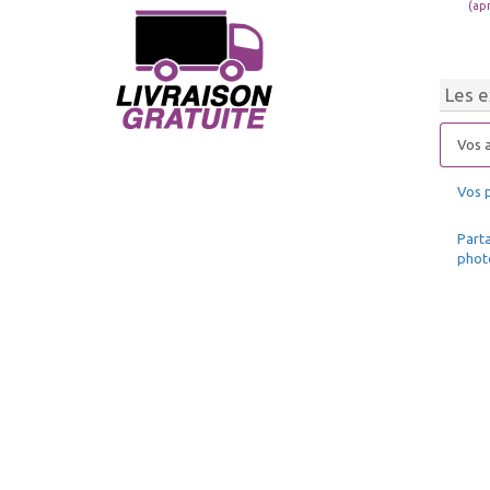
(ap
Les e
Vos a
Vos 
Parta
phot