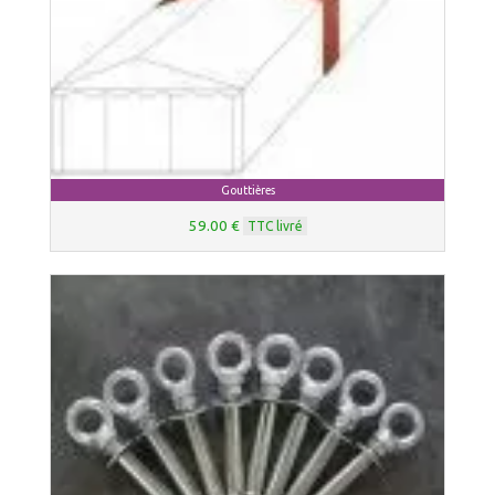
Gouttières
59.00 €
TTC livré