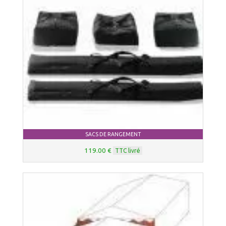
SACS DE RANGEMENT
119.00 €
TTC livré