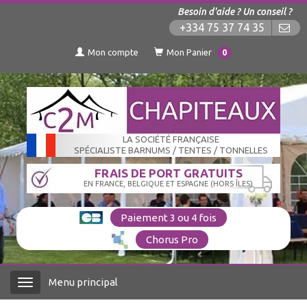
Besoin d'aide ? Un conseil ?
+334 75 37 74 35
Mon compte
Mon Panier
0
LA SOCIÉTÉ FRANÇAISE
SPÉCIALISTE BARNUMS / TENTES / TONNELLES
FRAIS DE PORT GRATUITS
EN FRANCE, BELGIQUE ET ESPAGNE (HORS ÎLES)
Paiement 3 ou 4 fois
Chorus Pro
Menu principal
Menu