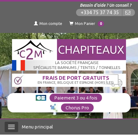
Besoin d'aide ? Un conseil ?
+334 75 37 74 35
Mon compte
Mon Panier
0
LA SOCIÉTÉ FRANÇAISE
SPÉCIALISTE BARNUMS / TENTES / TONNELLES
FRAIS DE PORT GRATUITS
EN FRANCE, BELGIQUE ET ESPAGNE (HORS ÎLES)
Paiement 3 ou 4 fois
Chorus Pro
Menu principal
Menu