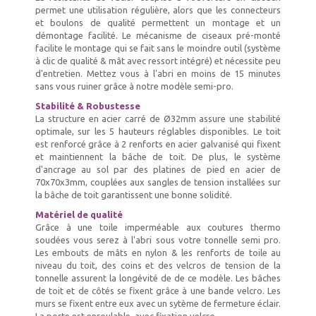
permet une utilisation régulière, alors que les connecteurs
et boulons de qualité permettent un montage et un
démontage facilité. Le mécanisme de ciseaux pré-monté
facilite le montage qui se fait sans le moindre outil (système
à clic de qualité & mât avec ressort intégré) et nécessite peu
d'entretien. Mettez vous à l'abri en moins de 15 minutes
sans vous ruiner grâce à notre modèle semi-pro.
Stabilité & Robustesse
La structure en acier carré de Ø32mm assure une stabilité
optimale, sur les 5 hauteurs réglables disponibles. Le toit
est renforcé grâce à 2 renforts en acier galvanisé qui fixent
et maintiennent la bâche de toit. De plus, le système
d'ancrage au sol par des platines de pied en acier de
70x70x3mm, couplées aux sangles de tension installées sur
la bâche de toit garantissent une bonne solidité.
Matériel de qualité
Grâce à une toile imperméable aux coutures thermo
soudées vous serez à l'abri sous votre tonnelle semi pro.
Les embouts de mâts en nylon & les renforts de toile au
niveau du toit, des coins et des velcros de tension de la
tonnelle assurent la longévité de de ce modèle. Les bâches
de toit et de côtés se fixent grâce à une bande velcro. Les
murs se fixent entre eux avec un sytème de fermeture éclair.
La porte est enroulable, avec fixation velcro.