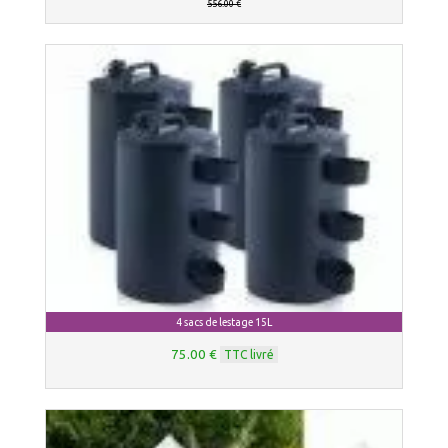
556.00 €
4 sacs de lestage 15L
75.00 €
TTC livré