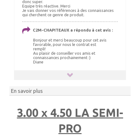
4 Sacs de lestage 25KG par pied
donc super.
pour Tente Pliante
Equipe très réactive. Merci
Je vais donner vos références à des connaissances
97.00 €
qui cherchent ce genre de produit.
TTC livré
99.00 €
Ajout panier
C2M-CHAPITEAUX a répondu à cet avis :
Bonjour et merci beaucoup pour cet avis
favorable, pour nous le contrat est
rempli!
Au plaisir de conseiller vos amis et
connaissances prochainement :)
Diane
En savoir plus
3.00 x 4.50 LA SEMI-
PRO