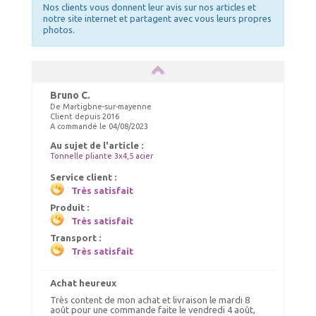
Ajout panier
Ajout panier
Nos clients vous donnent leur avis sur nos articles et
notre site internet et partagent avec vous leurs propres
photos.
Bruno C.
De Martigbne-sur-mayenne
Client depuis 2016
A commandé le 04/08/2023
Gouttières / raccordements 3m
Demi-Bâche de côté
Au sujet de l'article :
Tonnelle pliante 3x4,5 acier
33.00 €
127.00 €
TTC livré
TTC livré
39.00 €
129.00 €
Service client :
Très satisfait
Ajout panier
Ajout panier
Produit :
Très satisfait
Transport :
Très satisfait
Achat heureux
Très content de mon achat et livraison le mardi 8
août pour une commande faite le vendredi 4 août,