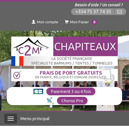
Besoin d'aide ? Un conseil ?
+334 75 37 74 35
Mon compte
Mon Panier
0
LA SOCIÉTÉ FRANÇAISE
SPÉCIALISTE BARNUMS / TENTES / TONNELLES
FRAIS DE PORT GRATUITS
EN FRANCE, BELGIQUE ET ESPAGNE (HORS ÎLES)
Paiement 3 ou 4 fois
Chorus Pro
Menu principal
Menu