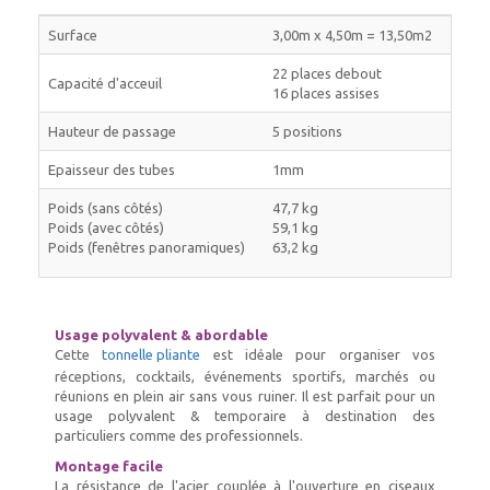
Surface
3,00m x 4,50m = 13,50m2
22 places debout
Capacité d'acceuil
16 places assises
Hauteur de passage
5 positions
Epaisseur des tubes
1mm
Poids (sans côtés)
47,7 kg
Poids (avec côtés)
59,1 kg
Poids (fenêtres panoramiques)
63,2 kg
Usage polyvalent & abordable
Cette
tonnelle pliante
est idéale pour organiser vos
réceptions, cocktails, événements sportifs, marchés ou
réunions en plein air sans vous ruiner. Il est parfait pour un
usage polyvalent & temporaire à destination des
particuliers comme des professionnels.
Montage facile
La résistance de l'acier couplée à l'ouverture en ciseaux