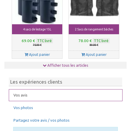
4 sacs de lestage 15L
2 Sacs de rangement bâches
69.00 €
78.00 €
TTC livré
TTC livré
75.00 €
80.00 €
Ajout panier
Ajout panier
Afficher tous les articles
Les expériences clients
Vos avis
Vos photos
Kit anti-tempête
Housse de rangement
167.00 €
127.00 €
TTC livré
TTC livré
Partagez votre avis / vos photos
169.00 €
129.00 €