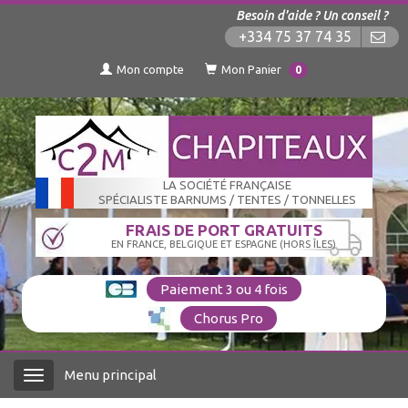
Besoin d'aide ? Un conseil ?
+334 75 37 74 35
Mon compte
Mon Panier
0
LA SOCIÉTÉ FRANÇAISE
SPÉCIALISTE BARNUMS / TENTES / TONNELLES
FRAIS DE PORT GRATUITS
EN FRANCE, BELGIQUE ET ESPAGNE (HORS ÎLES)
Paiement 3 ou 4 fois
Chorus Pro
Menu principal
Menu