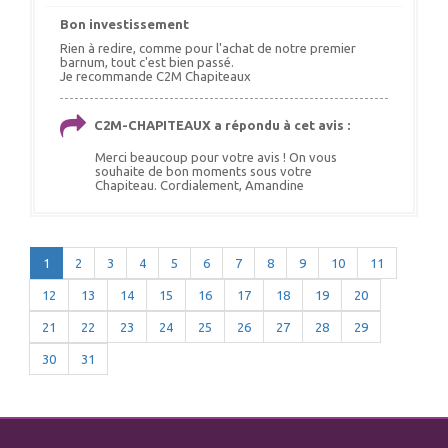
Bon investissement
Rien à redire, comme pour l'achat de notre premier
barnum, tout c'est bien passé.
Je recommande C2M Chapiteaux
C2M-CHAPITEAUX a répondu à cet avis :
Merci beaucoup pour votre avis ! On vous
souhaite de bon moments sous votre
Chapiteau. Cordialement, Amandine
1
2
3
4
5
6
7
8
9
10
11
12
13
14
15
16
17
18
19
20
21
22
23
24
25
26
27
28
29
30
31